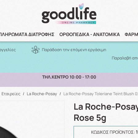
Αναζήτηση
ΠΛΗΡΩΜΑΤΑ ΔΙΑΤΡΟΦΗΣ
ΟΡΘΟΠΕΔΙΚΑ - ΑΝΑΤΟΜΙΚΑ
ΦΑΡΜ
αγγελίες
Παράδοση την επόμενη εργάσιμη
Παραλαβή από
ΠΑΡΑΛΑΒΗ ΑΠΟ ΤΟ ΚΑΤΑΣΤΗΜΑ ΑΝΩ ΤΩΝ 10€
Εταιρείες
/
La Roche-Posay
/
La Roche-Posay Toleriane Teint Blush 
La Roche-Posay
Rose 5g
ΚΩΔΙΚΌΣ ΠΡΟΪΌΝΤΟΣ: