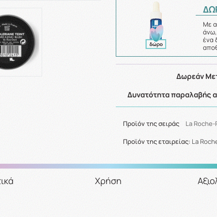
ΔΩ
Με α
άνω,
ένα 
απο
Δωρεάν Μετ
Δυνατότητα παραλαβής απ
Προϊόν της σειράς
La Roche-
Προϊόν της εταιρείας:
La Roch
ικά
Χρήση
Αξιο