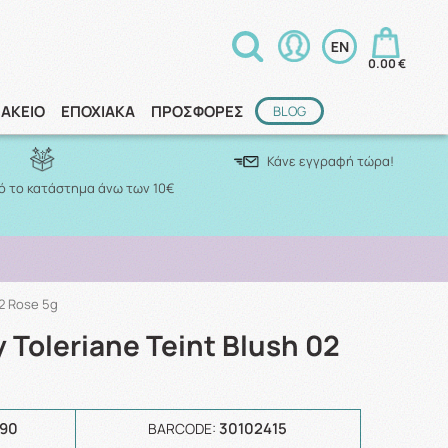
0.00 €
ΑΚΕΙΟ
ΕΠΟΧΙΑΚΑ
ΠΡΟΣΦΟΡΕΣ
BLOG
Κάνε εγγραφή τώρα!
 το κατάστημα άνω των 10€
02 Rose 5g
 Toleriane Teint Blush 02
190
30102415
BARCODE: