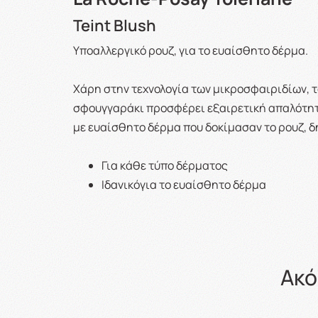
Teint Blush
Υποαλλεργικό ρουζ, για το ευαίσθητο δέρμα.
Χάρη στην τεχνολογία των μικροσφαιριδίων, το
σφουγγαράκι προσφέρει εξαιρετική απαλότητα
με ευαίσθητο δέρμα που δοκίμασαν το ρουζ, δ
Για κάθε τύπο δέρματος
Ιδανικόγια το ευαίσθητο δέρμα
Ακό