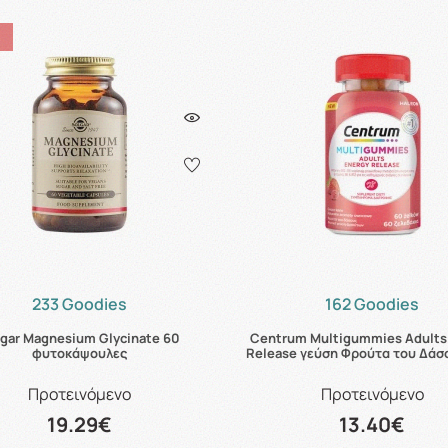
233 Goodies
162 Goodies
gar Magnesium Glycinate 60
Centrum Multigummies Adults
φυτοκάψουλες
Release γεύση Φρούτα του Δάσ
Προτεινόμενο
Προτεινόμενο
19.29€
13.40€