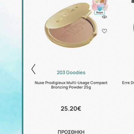
203 Goodies
ural Fresh
Nuxe Prodigieux Multi-Usage Compact
Erre D
e 4.5g
Bronzing Powder 25g
25.20€
ΠΡΟΣΘΗΚΗ