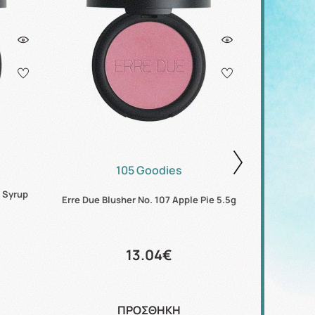
105 Goodies
e Syrup
Erre Due Blusher No. 107 Apple Pie 5.5g
Erre Due Bl
13.04€
ΠΡΟΣΘΗΚΗ