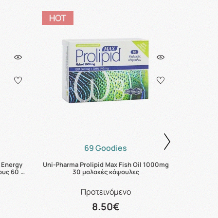
69 Goodies
 Energy
Uni-Pharma Prolipid Max Fish Oil 1000mg
Hero Migh
ους 60 …
30 μαλακές κάψουλες
Προτεινόμενο
8.50€