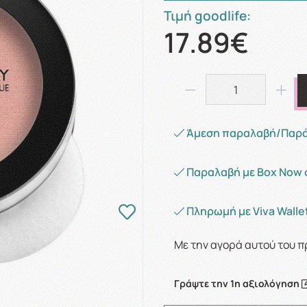
Τιμή goodlife:
17.89€
Άμεση παραλαβή/Παράδ
Παραλαβή με Box Now 
Πληρωμή με Viva Wallet
Με την αγορά αυτού του π
Γράψτε την 1η αξιολόγηση