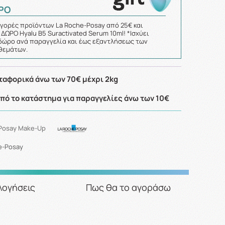
ΡΟ
γορές προϊόντων La Roche-Posay από 25€ και
 ΔΩΡΟ Hyalu B5 Suractivated Serum 10ml! *Ισχύει
δώρο ανά παραγγελία και έως εξαντλήσεως των
θεμάτων.
αφορικά άνω των 70€ μέχρι 2kg
ό το κατάστημα για παραγγελίες άνω των 10€
Posay Make-Up
e-Posay
λογήσεις
Πως θα το αγοράσω