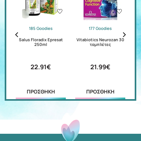
185 Goodies
177 Goodies
60
Salus Floradix Epresat
Vitabiotics Neurozan 30
V
250ml
ταμπλέτες
22.91€
21.99€
ΠΡΟΣΘΗΚΗ
ΠΡΟΣΘΗΚΗ