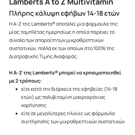
Lamberts A to Z Multivitamin
Πλήρης κάλυψη εφήβων 14-18 ετών
Η Α-Ζ της Lamberts® αποτελεί μια φόρμουλα της
μίας ταμπλέτας ημερησίως η οποία παρέχει το
σύνολο των απαραίτητων μικροθρεπτικών
συστατικών, πολλά εκ των οποίων στο 100% της
Διατροφικής Τιμής Αναφοράς.
Η Α-Ζ της Lamberts® μπορεί να χρησιμοποιηθεί
με 2 τρόπους:
είτε κατά την διάρκεια της εφηβείας (14-18
ετών) ως πολυβιταμίνη μακροχρόνιας
χορήγησης
είτε σε μεγαλύτερες ηλικίες ως φόρμουλα
συντήρησης των μικροθρεπτικών συστατικών