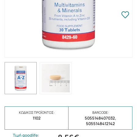
ΚΩΔΙΚΌΣ ΠΡΟΪΌΝΤΟΣ:
BARCODE:
1102
5055148407032,
5055148412142
Τιμή goodlife: