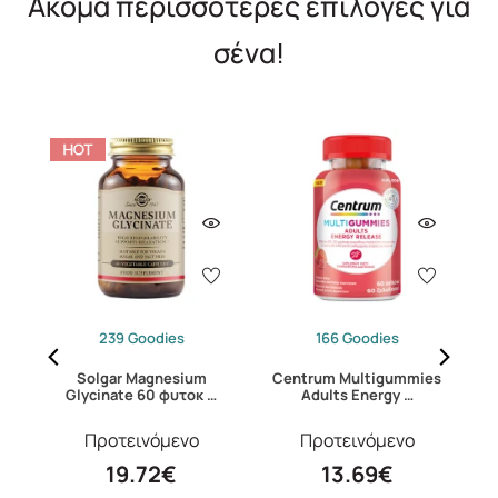
Ακόμα περισσότερες επιλογές για
σένα!
239 Goodies
166 Goodies
14
Solgar Magnesium
Centrum Multigummies
C
Glycinate 60 φυτοκ …
Adults Energy …
Προτεινόμενο
Προτεινόμενο
19.72€
13.69€