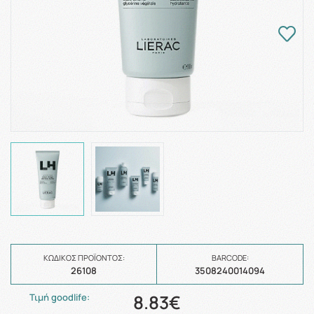
ΚΩΔΙΚΌΣ ΠΡΟΪΌΝΤΟΣ:
BARCODE:
26108
3508240014094
8.83€
Τιμή goodlife: