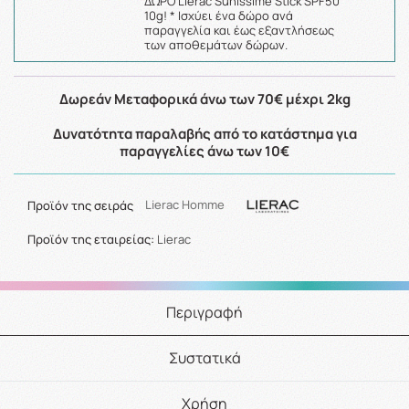
ΔΩΡΟ Lierac Sunissime Stick SPF50
10g! * Ισχύει ένα δώρο ανά
παραγγελία και έως εξαντλήσεως
των αποθεμάτων δώρων.
Δωρεάν Μεταφορικά άνω των 70€ μέχρι 2kg
Δυνατότητα παραλαβής από το κατάστημα για
παραγγελίες άνω των 10€
Προϊόν της σειράς
Lierac Homme
Προϊόν της εταιρείας:
Lierac
Περιγραφή
Συστατικά
Χρήση