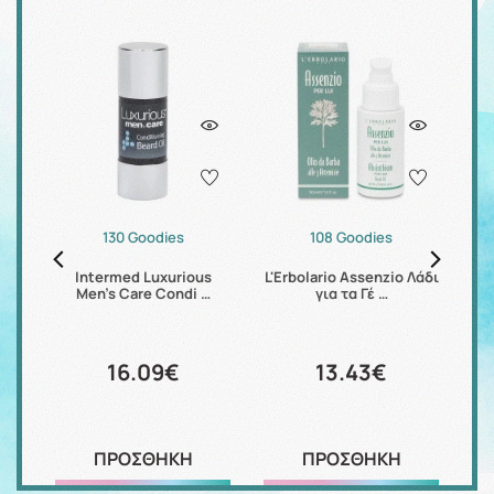
130 Goodies
108 Goodies
i-
Intermed Luxurious
L'Erbolario Assenzio Λάδι
K
Men's Care Condi …
για τα Γέ …
16.09€
13.43€
ΠΡΟΣΘΗΚΗ
ΠΡΟΣΘΗΚΗ