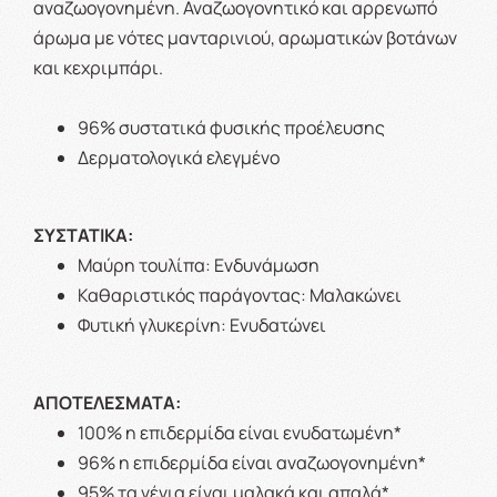
αναζωογονημένη. Αναζωογονητικό και αρρενωπό
άρωμα με νότες μανταρινιού, αρωματικών βοτάνων
και κεχριμπάρι.
96% συστατικά φυσικής προέλευσης
Δερματολογικά ελεγμένο
ΣΥΣΤΑΤΙΚΑ:
Μαύρη τουλίπα: Ενδυνάμωση
Καθαριστικός παράγοντας: Μαλακώνει
Φυτική γλυκερίνη: Ενυδατώνει
ΑΠΟΤΕΛΕΣΜΑΤΑ:
100% η επιδερμίδα είναι ενυδατωμένη*
96% η επιδερμίδα είναι αναζωογονημένη*
95% τα γένια είναι μαλακά και απαλά*