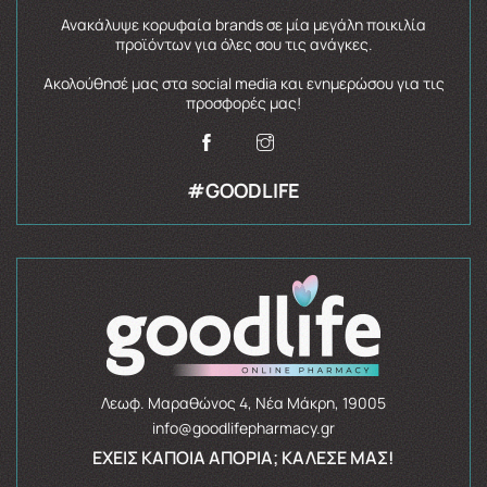
Ανακάλυψε κορυφαία brands σε μία μεγάλη ποικιλία
προϊόντων για όλες σου τις ανάγκες.
Ακολούθησέ μας στα social media και ενημερώσου για τις
προσφορές μας!
#GOODLIFE
Λεωφ. Μαραθώνος 4, Νέα Μάκρη, 19005
info@goodlifepharmacy.gr
ΈΧΕΙΣ ΚΆΠΟΙΑ ΑΠΟΡΊΑ; ΚΆΛΕΣΈ ΜΑΣ!