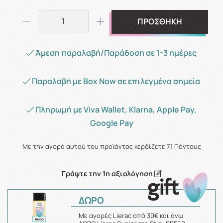
ΠΡΟΣΘΗΚΗ
Άμεση παραλαβή/Παράδοση σε 1-3 ημέρες
Παραλαβή με Box Now σε επιλεγμένα σημεία
Πληρωμή με Viva Wallet, Klarna, Apple Pay,
Google Pay
Με την αγορά αυτού του προϊόντος κερδίζετε
71
Πόντους
Γράψτε την 1η αξιολόγηση
ΔΩΡΟ
Με αγορές Lierac από 30€ και άνω