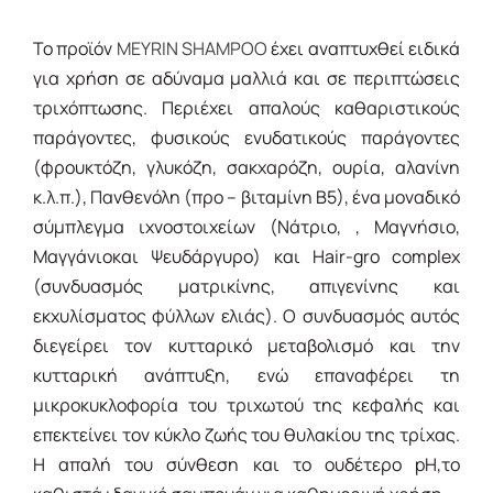
Το προϊόν
MEYRIN SHAMPOO
έχει αναπτυχθεί ειδικά
για χρήση σε αδύναμα μαλλιά και σε περιπτώσεις
τριχόπτωσης. Περιέχει απαλούς καθαριστικούς
παράγοντες, φυσικούς ενυδατικούς παράγοντες
(φρουκτόζη, γλυκόζη, σακχαρόζη, ουρία, αλανίνη
κ.λ.π.), Πανθενόλη (προ – βιταμίνη Β5), ένα μοναδικό
σύμπλεγμα ιχνοστοιχείων (Νάτριο, , Μαγνήσιο,
Μαγγάνιοκαι Ψευδάργυρο) και Hair-gro complex
(συνδυασμός ματρικίνης, απιγενίνης και
εκχυλίσματος φύλλων ελιάς). Ο συνδυασμός αυτός
διεγείρει τον κυτταρικό μεταβολισμό και την
κυτταρική ανάπτυξη, ενώ επαναφέρει τη
μικροκυκλοφορία του τριχωτού της κεφαλής και
επεκτείνει τον κύκλο ζωής του θυλακίου της τρίχας.
Η απαλή του σύνθεση και το ουδέτερο pH,το