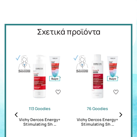
Σχετικά προϊόντα
113 Goodies
76 Goodies
air
Vichy Dercos Energy+
Vichy Dercos Energy+
Stimulating Sh …
Stimulating Sh …