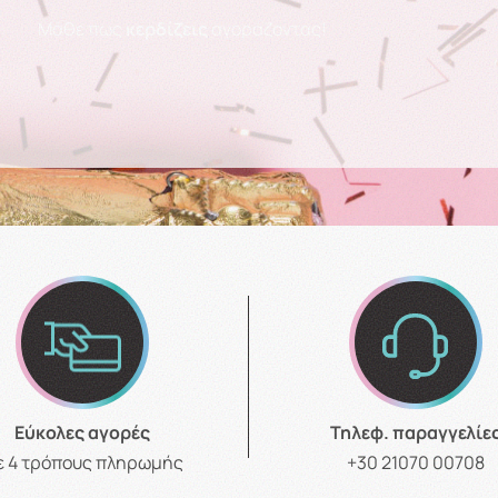
Μάθε πως
κερδίζεις
αγοράζοντας!
Εύκολες αγορές
Τηλεφ. παραγγελίε
ε 4 τρόπους πληρωμής
+30 21070 00708