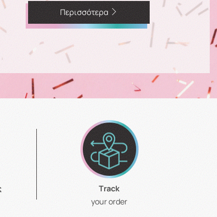
Περισσότερα
ς
Τrack
your order