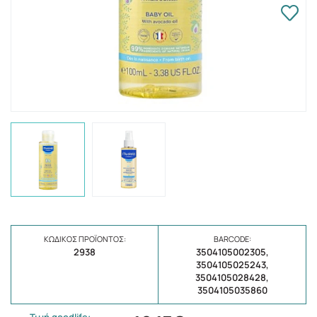
ΚΩΔΙΚΌΣ ΠΡΟΪΌΝΤΟΣ:
BARCODE:
2938
3504105002305,
3504105025243,
3504105028428,
3504105035860
Τιμή goodlife: