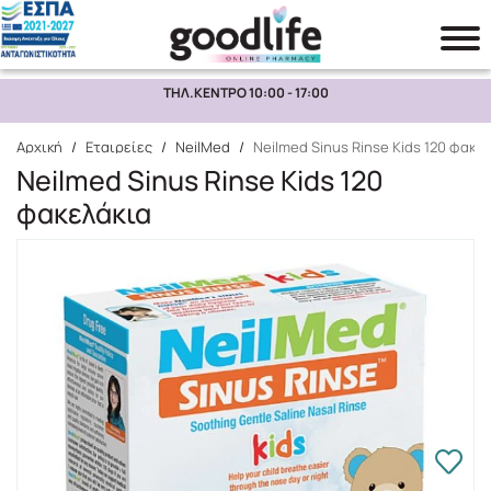
ΤΗΛ.ΚΕΝΤΡΟ 10:00 - 17:00
Αναζήτηση
Αρχική
/
Εταιρείες
/
NeilMed
/
Neilmed Sinus Rinse Kids 120 φακε
Neilmed Sinus Rinse Kids 120
φακελάκια