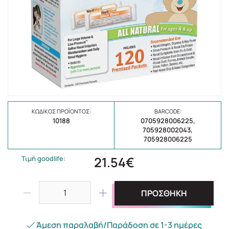
ΚΩΔΙΚΌΣ ΠΡΟΪΌΝΤΟΣ:
BARCODE:
10188
0705928006225,
705928002043,
705928006225
21.54€
Τιμή goodlife:
ΠΡΟΣΘΗΚΗ
Άμεση παραλαβή/Παράδοση σε 1-3 ημέρες