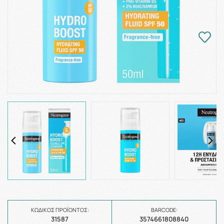
ΚΩΔΙΚΌΣ ΠΡΟΪΌΝΤΟΣ:
BARCODE:
31587
3574661808840