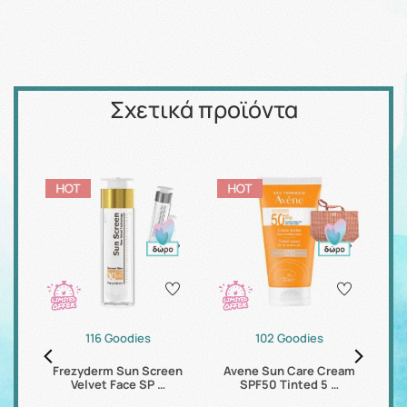
Σχετικά προϊόντα
116 Goodies
102 Goodies
Dry
Frezyderm Sun Screen
Avene Sun Care Cream
Av
Velvet Face SP …
SPF50 Tinted 5 …