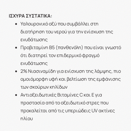
ΙΣΧΥΡΑ ΣΥΣΤΑΤΙΚΑ:
Υαλουρονικό οξύ που συμβάλλει στη
διατήρηση του νερού για την ενίσχυση της
ενυδάτωσης
Προβιταμίνη B5 (πανθενόλη) που είναι γνωστό
ότι διατηρεί τον επιδερμικό φραγμό
ενυδάτωσης
2% Νιασιναμίδη για ενίσχυση της λάμψης, πιο
ομοιόμορφη υφή και βελτίωση της εμφάνισης
των σκούρων κηλίδων
Αντιοξειδωτικές Βιταμίνες C και E για
προστασία από το οξειδωτικό στρες που
προκαλείται από τις υπεριώδεις UV ακτίνες
ηλίου