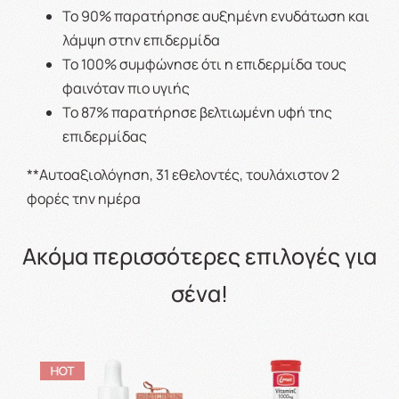
Το 90% παρατήρησε αυξημένη ενυδάτωση και
λάμψη στην επιδερμίδα
Το 100% συμφώνησε ότι η επιδερμίδα τους
φαινόταν πιο υγιής
Το 87% παρατήρησε βελτιωμένη υφή της
επιδερμίδας
**Αυτοαξιολόγηση, 31 εθελοντές, τουλάχιστον 2
φορές την ημέρα
Ακόμα περισσότερες επιλογές για
σένα!