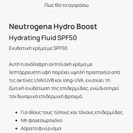
Πως θα το αγοράσω
Neutrogena Hydro Boost
Hydrating Fluid SPF50
Ενυδατική κρέμα με SPF50.
Αυτή η ανάλαφρη αντηλιακή κρέμα με
λεπτόρρευστη υφή παρέχει υψηλή προστασία από
τις ακτίνες UVA/UVB και long-UVA, ενισχύει τη
ζωτική ενυδάτωση της επιδερμίδας, ενώ διατηρεί
τον δυναμικό επιδερμικό φραγμό.
Για όλους τους τύπους και τόνους επιδερμίδας
Μη φαγεσωρογόνο
Αόρατο φινίρισμα