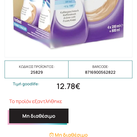
ΚΩΔΙΚΌΣ ΠΡΟΪΌΝΤΟΣ:
BARCODE:
25829
8716900562822
12.78€
Τιμή goodlife:
Το προϊόν εξαντλήθηκε
Μη διαθέσιμο
Μη διαθέσιμο