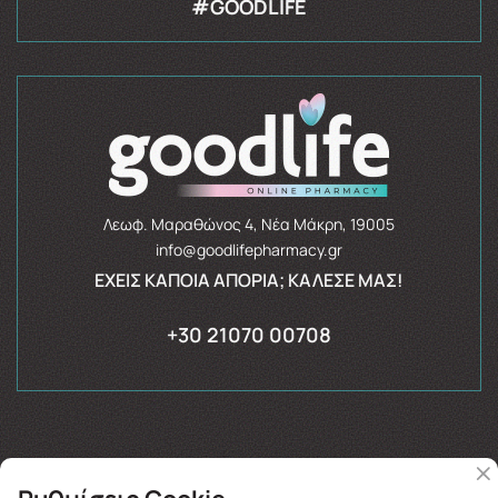
#GOODLIFE
Λεωφ. Μαραθώνος 4, Νέα Μάκρη, 19005
info@goodlifepharmacy.gr
ΈΧΕΙΣ ΚΆΠΟΙΑ ΑΠΟΡΊΑ; ΚΆΛΕΣΈ ΜΑΣ!
+30 21070 00708