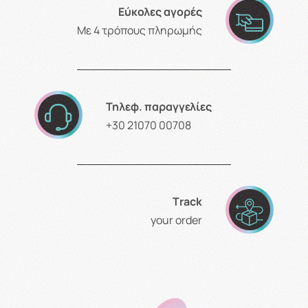
Εύκολες αγορές
Με 4 τρόπους πληρωμής
Τηλεφ. παραγγελίες
+30 21070 00708
Τrack
your order