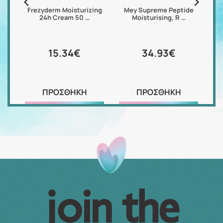
ron
Frezyderm Moisturizing
Mey Supreme Peptide
24h Cream 50 …
Moisturising, R …
Hy
15.34€
34.93€
ΠΡΟΣΘΗΚΗ
ΠΡΟΣΘΗΚΗ