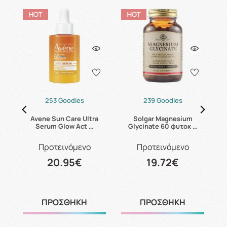
253 Goodies
239 Goodies
24
Avene Sun Care Ultra
Solgar Magnesium
C
Serum Glow Act …
Glycinate 60 φυτοκ …
Προτεινόμενο
Προτεινόμενο
20.95€
19.72€
ΠΡΟΣΘΗΚΗ
ΠΡΟΣΘΗΚΗ