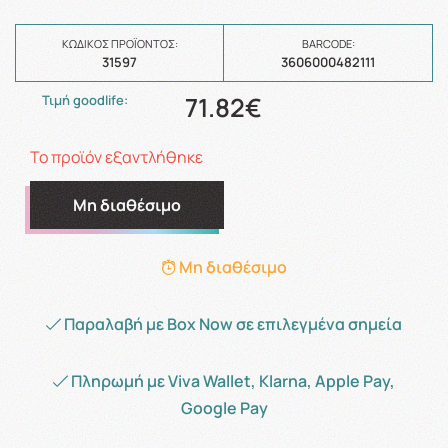
ΚΩΔΙΚΌΣ ΠΡΟΪΌΝΤΟΣ:
BARCODE:
31597
3606000482111
71.82€
Τιμή goodlife:
Το προϊόν εξαντλήθηκε
Μη διαθέσιμο
Μη διαθέσιμο
Παραλαβή με Box Now σε επιλεγμένα σημεία
Πληρωμή με Viva Wallet, Klarna, Apple Pay,
Google Pay