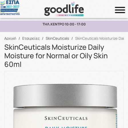
ΠΑΡΑΛΑΒΗ ΑΠΟ ΤΟ ΚΑΤΑΣΤΗΜΑ ΑΝΩ ΤΩΝ 10€
Αναζήτηση
Αρχική
/
Εταιρείες
/
SkinCeuticals
/
SkinCeuticals Moisturize Daily
SkinCeuticals Moisturize Daily
Moisture for Normal or Oily Skin
60ml