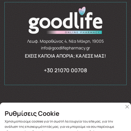
Λεωφ. Μαραθώνος 4, Νέα Μάκρη, 19005
info@goodlifepharmacy.gr
ΈΧΕΙΣ ΚΆΠΟΙΑ ΑΠΟΡΊΑ; ΚΆΛΕΣΈ ΜΑΣ!
+30 21070 00708
Ρυθμίσεις Cookie
Copyright © 2026
goodlifepharmacy.gr
Χρησιμοποιούμε cookies για τη σωστή λειτουργία του site μας, για την
ανάλυση της επισκεψιμότητάς μας, για να μπορούμε να σου παρέχουμε