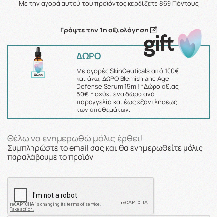
Με την αγορά αυτού του προϊόντος κερδίζετε
869
Πόντους
Γράψτε την 1η αξιολόγηση
ΔΩΡΟ
Με αγορές SkinCeuticals από 100€
και άνω, ΔΩΡΟ Blemish and Age
Defense Serum 15ml! *Δώρο αξίας
50€. *Ισχύει ένα δώρο ανά
παραγγελία και έως εξαντλήσεως
των αποθεμάτων.
Θέλω να ενημερωθώ μόλις έρθει!
Συμπληρώστε το email σας και θα ενημερωθείτε μόλις
παραλάβουμε το προϊόν