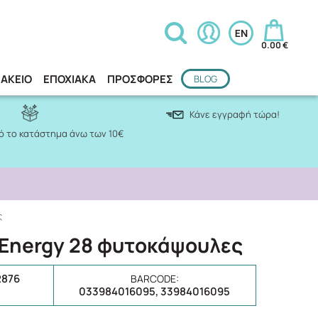
0.00 €
ΑΚΕΙΟ
ΕΠΟΧΙΑΚΑ
ΠΡΟΣΦΟΡΕΣ
BLOG
Κάνε εγγραφή τώρα!
 το κατάστημα άνω των 10€
ς
r Energy 28 φυτοκάψουλες
2876
BARCODE:
033984016095, 33984016095