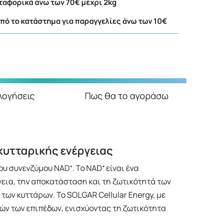
αφορικά άνω των 70€ μέχρι 2kg
ό το κατάστημα για παραγγελίες άνω των 10€
λογήσεις
Πως θα το αγοράσω
κυτταρικής ενέργειας
υ συνενζύμου NAD⁺. Το NAD⁺ είναι ένα
εια, την αποκατάσταση και τη ζωτικότητά των
των κυττάρων. Το SOLGAR Cellular Energy, με
ών των επιπέδων, ενισχύοντας τη ζωτικότητα