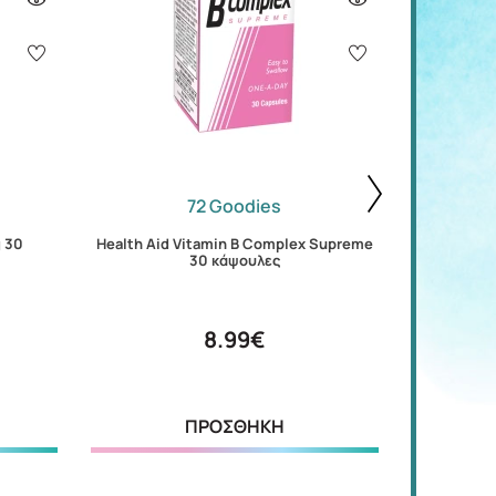
72 Goodies
 30
Health Aid Vitamin Β Complex Supreme
Health A
30 κάψουλες
8.99€
ΠΡΟΣΘΗΚΗ