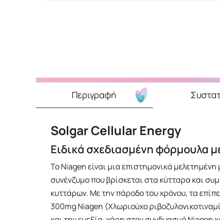
Περιγραφή
Συστατ
Solgar Cellular Energy
Ειδικά σχεδιασμένη φόρμουλα μ
Το Niagen είναι μια επιστημονικά μελετημένη 
συνένζυμο που βρίσκεται στα κύτταρα και συμ
κυττάρων. Με την πάροδο του χρόνου, τα επίπ
300mg Niagen (Χλωριούχο ριβοζυλονικοτιναμί
και την ευεξία, χάρη στον συνδυασμό Niagen και