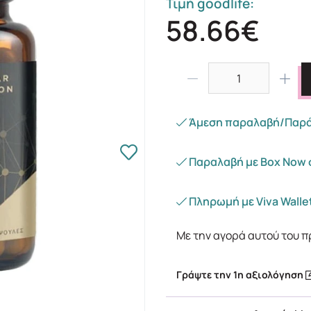
Τιμή goodlife:
58.66€
Άμεση παραλαβή/Παράδ
Παραλαβή με Box Now 
Πληρωμή με Viva Wallet
Με την αγορά αυτού του π
Γράψτε την 1η αξιολόγηση