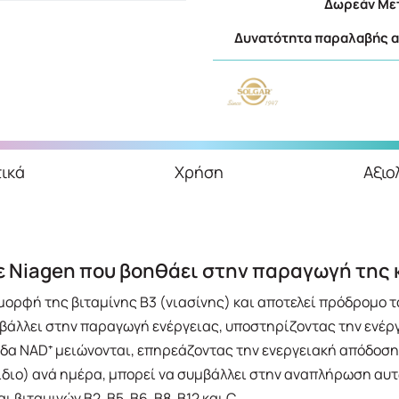
Δωρεάν Μετ
Δυνατότητα παραλαβής απ
ικά
Χρήση
Αξιο
ε Niagen που βοηθάει στην παραγωγή της 
μορφή της βιταμίνης Β3 (νιασίνης) και αποτελεί πρόδρομο το
βάλλει στην παραγωγή ενέργειας, υποστηρίζοντας την ενέργ
εδα NAD⁺ μειώνονται, επηρεάζοντας την ενεργειακή απόδοση 
διο) ανά ημέρα, μπορεί να συμβάλλει στην αναπλήρωση αυτ
 βιταμινών B2, B5, B6, B8, B12 και C.