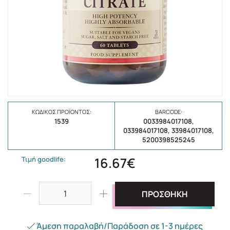
ΚΩΔΙΚΌΣ ΠΡΟΪΌΝΤΟΣ:
BARCODE:
1539
0033984017108,
033984017108, 33984017108,
5200398525245
16.67€
Τιμή goodlife:
ΠΡΟΣΘΗΚΗ
Άμεση παραλαβή/Παράδοση σε 1-3 ημέρες