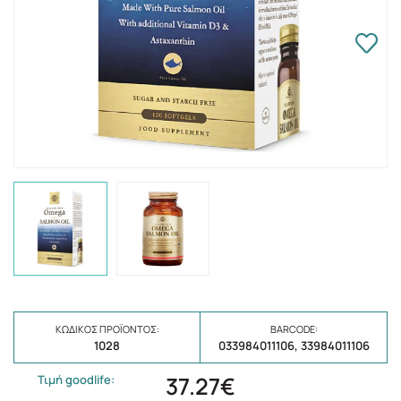
ΚΩΔΙΚΌΣ ΠΡΟΪΌΝΤΟΣ:
BARCODE:
1028
033984011106, 33984011106
37.27€
Τιμή goodlife: