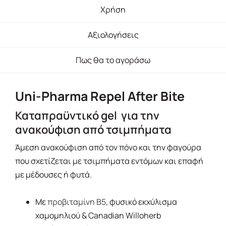
Χρήση
Αξιολογήσεις
Πως θα το αγοράσω
Uni-Pharma Repel After Bite
Καταπραϋντικό gel για την
ανακούφιση από τσιμπήματα
Άμεση ανακούφιση από τον πόνο και την φαγούρα
που σχετίζεται με τσιμπήματα εντόμων και επαφή
με μέδουσες ή φυτά.
Με
προβιταμίνη Β5
, φυσικό εκχύλισμα
χαμομηλιού & Canadian Willoherb