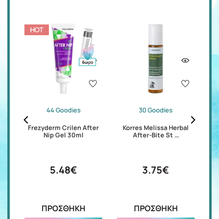
44 Goodies
30 Goodies
am
Frezyderm Crilen After
Korres Melissa Herbal
Ju
Nip Gel 30ml
After-Bite St …
5.48€
3.75€
ΠΡΟΣΘΗΚΗ
ΠΡΟΣΘΗΚΗ