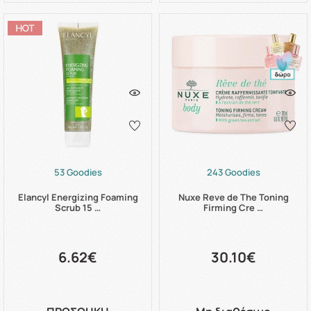
53 Goodies
243 Goodies
Elancyl Energizing Foaming
Nuxe Reve de The Toning
Scrub 15 …
Firming Cre …
6.62€
30.10€