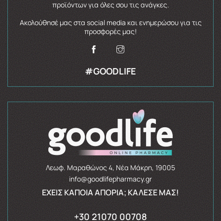
προϊόντων για όλες σου τις ανάγκες.
Ακολούθησέ μας στα social media και ενημερώσου για τις
προσφορές μας!
#GOODLIFE
Λεωφ. Μαραθώνος 4, Νέα Μάκρη, 19005
info@goodlifepharmacy.gr
ΈΧΕΙΣ ΚΆΠΟΙΑ ΑΠΟΡΊΑ; ΚΆΛΕΣΈ ΜΑΣ!
+30 21070 00708