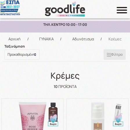
ΠΑΡΑΛΑΒΗ ΑΠΟ ΤΟ ΚΑΤΑΣΤΗΜΑ ΑΝΩ ΤΩΝ 10€
Αναζήτηση
Αρχική
/
ΓΥΝΑΙΚΑ
/
Αδυνάτισμα
/
Κρέμες
Ταξινόμηση
Φίλτρα
Κρέμες
10
ΠΡΟΪΌΝΤΑ