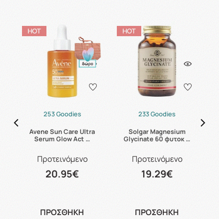
253 Goodies
233 Goodies
B6
Avene Sun Care Ultra
Solgar Magnesium
C
Serum Glow Act …
Glycinate 60 φυτοκ …
Προτεινόμενο
Προτεινόμενο
20.95€
19.29€
ΠΡΟΣΘΗΚΗ
ΠΡΟΣΘΗΚΗ