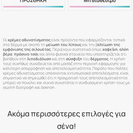
ΠΡΟΣΘΗΚΗ
Μη διαθέσιμο
Οι
κρέμες αδυνατίσματος
είναι προϊόντα που εφαρμόζονται τοπικά
στο δέρμα με σκοπό τη
μείωση του λίπους
και την β
ελτίωση της
εμφάνισης της σιλουέτας
. Περιέχουν συστατικά όπως
καφεΐνη
,
αλόη
βέρα
,
πράσινο τσάι
και άλλα φυσικά στοιχεία που υποστηρίζεται ότι
βοηθούν στη
λιποδιάλυση
και στη
σύσφιξη
του
δέρματος
. Η χρήση
τους συνήθως συνοδεύεται από μασάζ στην περιοχή εφαρμογής για
καλύτερη απορρόφηση και αποτελεσματικότητα. Παρόλο που πολλές
κρέμες αδυνατίσματος υπόσχονται εντυπωσιακά αποτελέσματα, είναι
σημαντικό να σημειωθεί ότι η πραγματική τους αποτελεσματικότητα
μπορεί να ποικίλει και συχνά συνιστάται η συνδυασμένη χρήση τους με
σωστή διατροφή και άσκηση.
Ακόμα περισσότερες επιλογές για
σένα!