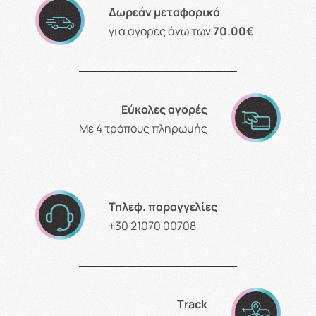
Δωρεάν μεταφορικά
για αγορές άνω των
70.00€
Εύκολες αγορές
Με 4 τρόπους πληρωμής
Τηλεφ. παραγγελίες
+30 21070 00708
Τrack