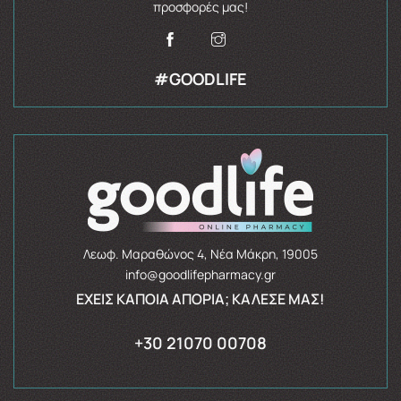
προσφορές μας!
#GOODLIFE
Λεωφ. Μαραθώνος 4, Νέα Μάκρη, 19005
info@goodlifepharmacy.gr
ΈΧΕΙΣ ΚΆΠΟΙΑ ΑΠΟΡΊΑ; ΚΆΛΕΣΈ ΜΑΣ!
+30 21070 00708