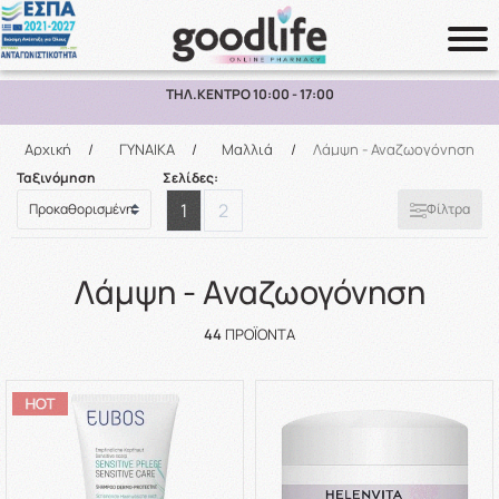
ΔΩΡΕΑΝ ΜΕΤΑΦΟΡΙΚΑ ΑΝΩ ΤΩΝ 70€ ΕΩΣ 2KG ΣΕ ΕΛΛΑΔΑ
Αναζήτηση
Αρχική
/
ΓΥΝΑΙΚΑ
/
Μαλλιά
/
Λάμψη - Αναζωογόνηση
Ταξινόμηση
Σελίδες:
1
2
Φίλτρα
Λάμψη - Αναζωογόνηση
44
ΠΡΟΪΌΝΤΑ