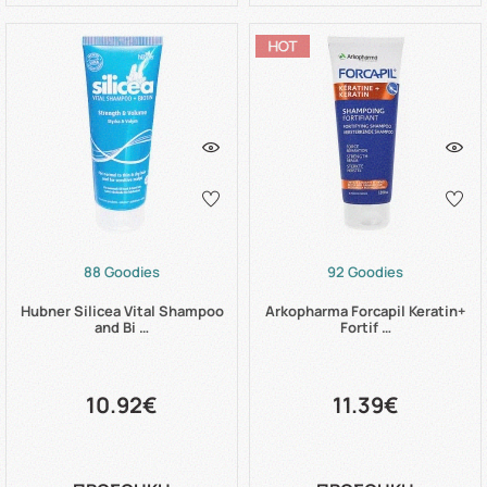
88 Goodies
92 Goodies
Hubner Silicea Vital Shampoo
Arkopharma Forcapil Keratin+
and Bi …
Fortif …
10.92€
11.39€