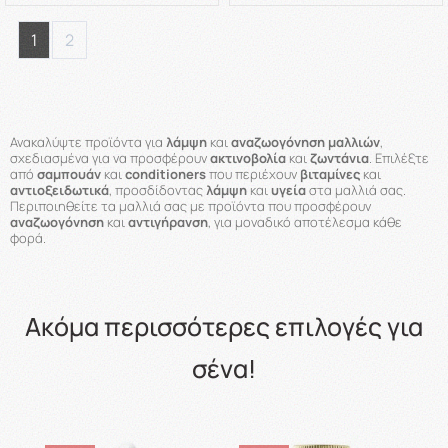
1
2
Ανακαλύψτε προϊόντα για
λάμψη
και
αναζωογόνηση μαλλιών
,
σχεδιασμένα για να προσφέρουν
ακτινοβολία
και
ζωντάνια
. Επιλέξτε
από
σαμπουάν
και
conditioners
που περιέχουν
βιταμίνες
και
αντιοξειδωτικά
, προσδίδοντας
λάμψη
και
υγεία
στα μαλλιά σας.
Περιποιηθείτε τα μαλλιά σας με προϊόντα που προσφέρουν
αναζωογόνηση
και
αντιγήρανση
, για μοναδικό αποτέλεσμα κάθε
φορά.
Ακόμα περισσότερες επιλογές για
σένα!