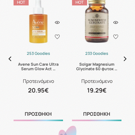
253 Goodies
233 Goodies
s
Avene Sun Care Ultra
Solgar Magnesium
C
Serum Glow Act …
Glycinate 60 φυτοκ …
Προτεινόμενο
Προτεινόμενο
20.95€
19.29€
ΠΡΟΣΘΗΚΗ
ΠΡΟΣΘΗΚΗ