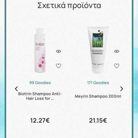
Σχετικά προϊόντα
99 Goodies
171 Goodies
d
Biotrin Shampoo Anti-
V
Meyrin Shampoo 200ml
Hair Loss for …
12.27€
21.15€