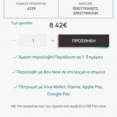
ΚΩΔΙΚΌΣ ΠΡΟΪΌΝΤΟΣ:
BARCODE:
4229
3282770149272,
3282779007481
8.42€
Τιμή goodlife:
ΠΡΟΣΘΗΚΗ
Άμεση παραλαβή/Παράδοση σε 1-3 ημέρες
Παραλαβή με Box Now σε επιλεγμένα σημεία
Πληρωμή με Viva Wallet, Klarna, Apple Pay,
Google Pay
Με την αγορά αυτού του προϊόντος κερδίζετε
68
Πόντους