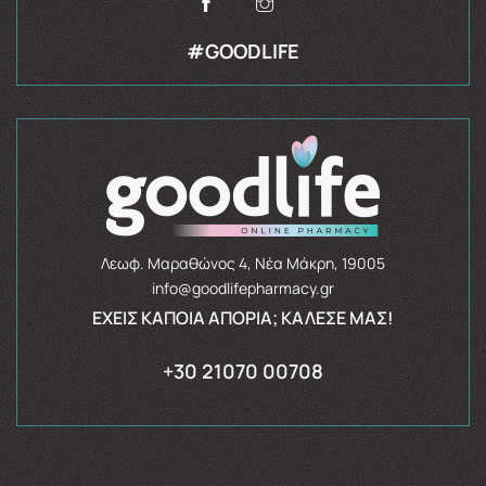
#GOODLIFE
Λεωφ. Μαραθώνος 4, Νέα Μάκρη, 19005
info@goodlifepharmacy.gr
ΈΧΕΙΣ ΚΆΠΟΙΑ ΑΠΟΡΊΑ; ΚΆΛΕΣΈ ΜΑΣ!
+30 21070 00708