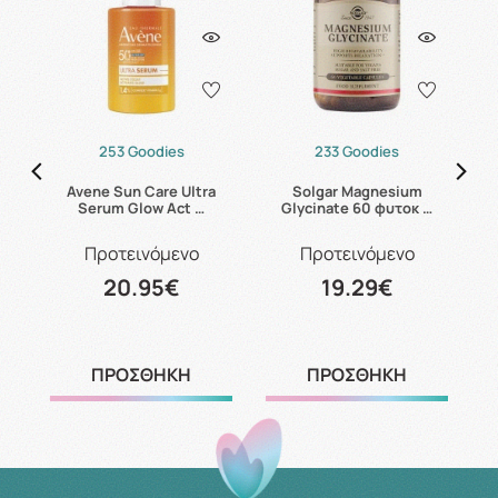
253 Goodies
233 Goodies
s
Avene Sun Care Ultra
Solgar Magnesium
C
Serum Glow Act …
Glycinate 60 φυτοκ …
Προτεινόμενο
Προτεινόμενο
20.95€
19.29€
ΠΡΟΣΘΗΚΗ
ΠΡΟΣΘΗΚΗ