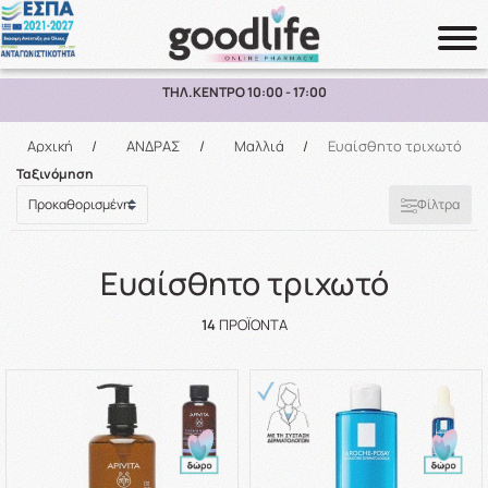
ΠΑΡΑΛΑΒΗ ΑΠΟ ΤΟ ΚΑΤΑΣΤΗΜΑ ΑΝΩ ΤΩΝ 10€
Αναζήτηση
Αρχική
/
ΑΝΔΡΑΣ
/
Μαλλιά
/
Ευαίσθητο τριχωτό
Ταξινόμηση
Φίλτρα
Ευαίσθητο τριχωτό
14
ΠΡΟΪΌΝΤΑ