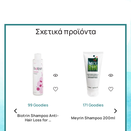
Σχετικά προϊόντα
99 Goodies
171 Goodies
d
Biotrin Shampoo Anti-
V
Meyrin Shampoo 200ml
Hair Loss for …