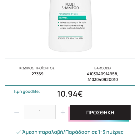
ΚΩΔΙΚΌΣ ΠΡΟΪΌΝΤΟΣ:
BARCODE:
27369
4103040914958,
4103040920010
10.94€
Τιμή goodlife:
ΠΡΟΣΘΗΚΗ
Άμεση παραλαβή/Παράδοση σε 1-3 ημέρες