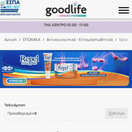
ΠΑΡΑΛΑΒΗ ΑΠΟ ΤΟ ΚΑΤΑΣΤΗΜΑ ΑΝΩ ΤΩΝ 10€
Αναζήτηση
Αρχική
/
ΕΠΟΧΙΑΚΑ
/
Αντικουνουπικά - Εντομοαπωθητικά
/
Spray
Ταξινόμηση
Φίλτρα