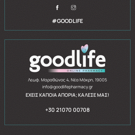
#GOODLIFE
Λεωφ. Μαραθώνος 4, Νέα Μάκρη, 19005
info@goodlifepharmacy.gr
ΈΧΕΙΣ ΚΆΠΟΙΑ ΑΠΟΡΊΑ; ΚΆΛΕΣΈ ΜΑΣ!
+30 21070 00708