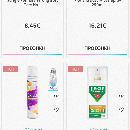
Jungle Formula Strong Soft
Fleriana Dust Mites Spray
Care No …
250ml
8.45€
16.21€
ΠΡΟΣΘΗΚΗ
ΠΡΟΣΘΗΚΗ
72 Goodies
54 Goodies