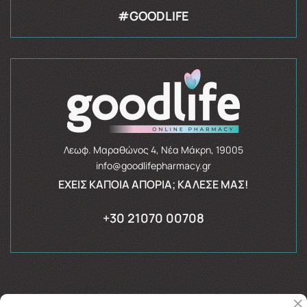
#GOODLIFE
Λεωφ. Μαραθώνος 4, Νέα Μάκρη, 19005
info@goodlifepharmacy.gr
ΈΧΕΙΣ ΚΆΠΟΙΑ ΑΠΟΡΊΑ; ΚΆΛΕΣΈ ΜΑΣ!
+30 21070 00708