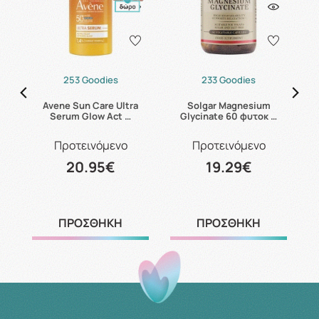
253 Goodies
233 Goodies
B6
Avene Sun Care Ultra
Solgar Magnesium
C
Serum Glow Act …
Glycinate 60 φυτοκ …
Προτεινόμενο
Προτεινόμενο
20.95€
19.29€
ΠΡΟΣΘΗΚΗ
ΠΡΟΣΘΗΚΗ