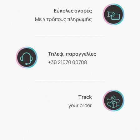
Εύκολες αγορές
Με 4 τρόπους πληρωμής
Τηλεφ. παραγγελίες
+30 21070 00708
Τrack
your order