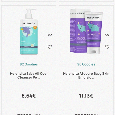
82 Goodies
90 Goodies
Helenvita Baby All Over
Helenvita Atopure Baby Skin
Cleanser Pe …
Emulsio …
8.64€
11.13€