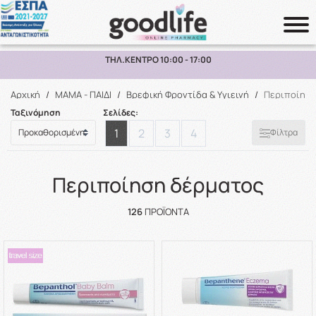
ΠΑΡΑΛΑΒΗ ΑΠΟ ΤΟ ΚΑΤΑΣΤΗΜΑ ΑΝΩ ΤΩΝ 10€
Αναζήτηση
Αρχική
/
ΜΑΜΑ - ΠΑΙΔΙ
/
Βρεφική Φροντίδα & Υγιεινή
/
Περιποίηση
Ταξινόμηση
Σελίδες:
1
2
3
4
Φίλτρα
Περιποίηση δέρματος
126
ΠΡΟΪΌΝΤΑ