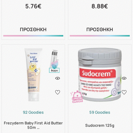
5.76€
8.88€
ΠΡΟΣΘΗΚΗ
ΠΡΟΣΘΗΚΗ
92 Goodies
59 Goodies
Frezyderm Baby First Aid Butter
Sudocrem 125g
50m …