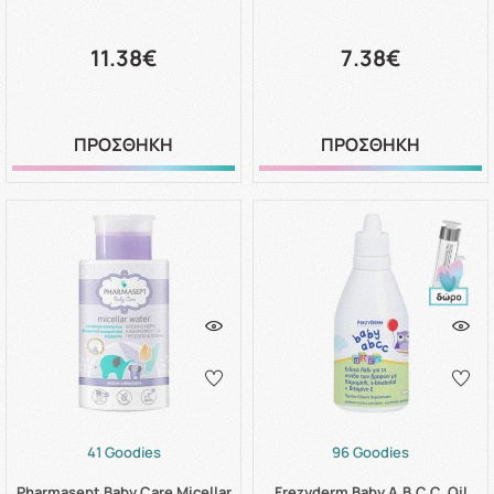
11.38€
7.38€
ΠΡΟΣΘΗΚΗ
ΠΡΟΣΘΗΚΗ
41 Goodies
96 Goodies
Pharmasept Baby Care Micellar
Frezyderm Baby A.B.C.C. Oil