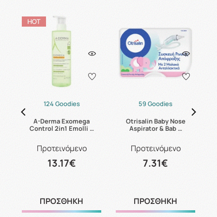
124 Goodies
59 Goodies
A-Derma Exomega
Otrisalin Baby Nose
 …
Control 2in1 Emolli …
Aspirator & Bab …
Προτεινόμενο
Προτεινόμενο
13.17€
7.31€
ΠΡΟΣΘΗΚΗ
ΠΡΟΣΘΗΚΗ