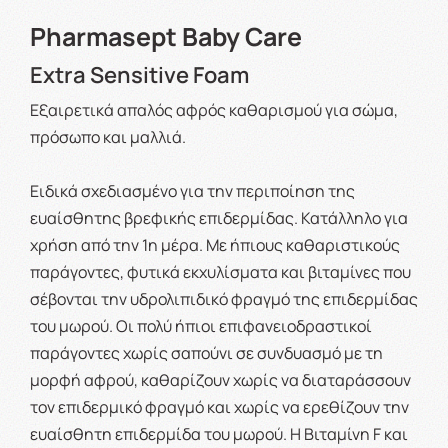
Pharmasept Baby Care
Extra Sensitive Foam
Εξαιρετικά απαλός αφρός καθαρισμού για σώμα,
πρόσωπο και μαλλιά.
Ειδικά σχεδιασμένο για την περιποίηση της
ευαίσθητης βρεφικής επιδερμίδας. Κατάλληλο για
χρήση από την 1η μέρα. Με ήπιους καθαριστικούς
παράγοντες, φυτικά εκχυλίσματα και βιταμίνες που
σέβονται την υδρολιπιδικό φραγμό της επιδερμίδας
του μωρού. Οι πολύ ήπιοι επιφανειοδραστικοί
παράγοντες χωρίς σαπούνι σε συνδυασμό με τη
μορφή αφρού, καθαρίζουν χωρίς να διαταράσσουν
τον επιδερμικό φραγμό και χωρίς να ερεθίζουν την
ευαίσθητη επιδερμίδα του μωρού. Η Βιταμίνη F και