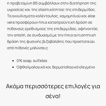
η προβιταμίνη Β5 συμβάλλουν στην διατήρηση της
υγρασίας και της ελαστικότητας της επιδερμίδας.
Τα εκχυλίσματα καλέντουλας, χαμομηλιού και aloe
vera προσφέρουν ήπια καταπραϋντική δράση σε
πιθανούς ερεθισμούς της επιδερμίδας, αφήνοντάς
την απαλή, σε συνδυασμό με την ήπια αντισηπτική
δράση της φυσικής βιζαβολόλης που προστατεύει
από πιθανές μολύνσεις
0% soap, sulfates
Οφθαλμολογικά και δερματολογικά ελεγμένο
Ακόμα περισσότερες επιλογές για
σένα!