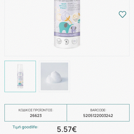
ΚΩΔΙΚΌΣ ΠΡΟΪΌΝΤΟΣ:
BARCODE:
26623
5205122003242
5.57€
Τιμή goodlife: