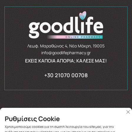
Λεωφ. Μαραθώνος 4, Νέα Μάκρη, 19005
info@goodlifepharmacy.gr
ΈΧΕΙΣ ΚΆΠΟΙΑ ΑΠΟΡΊΑ; ΚΆΛΕΣΈ ΜΑΣ!
+30 21070 00708
Ρυθμίσεις Cookie
Copyright © 2026
goodlifepharmacy.gr
Χρησιμοποιούμε cookies για τη σωστή λειτουργία του site μας, για την
ανάλυση της επισκεψιμότητάς μας, για να μπορούμε να σου παρέχουμε