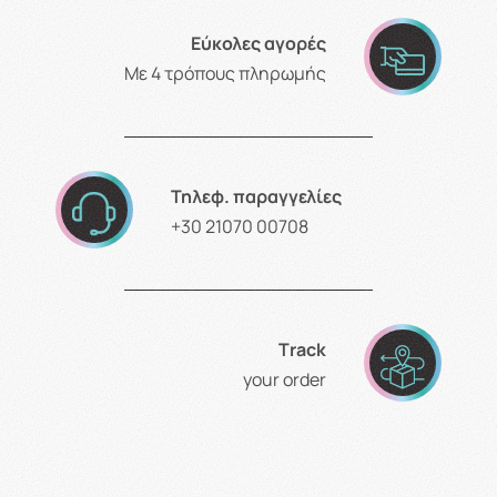
Εύκολες αγορές
Με 4 τρόπους πληρωμής
Τηλεφ. παραγγελίες
+30 21070 00708
Τrack
your order