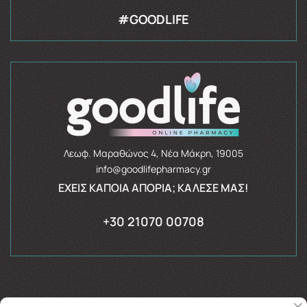
#GOODLIFE
Λεωφ. Μαραθώνος 4, Νέα Μάκρη, 19005
info@goodlifepharmacy.gr
ΈΧΕΙΣ ΚΆΠΟΙΑ ΑΠΟΡΊΑ; ΚΆΛΕΣΈ ΜΑΣ!
+30 21070 00708