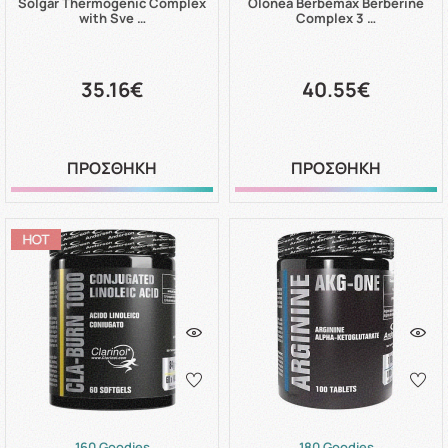
Solgar Thermogenic Complex
Olonea Berbemax Berberine
with Sve …
Complex 3 …
35.16€
40.55€
ΠΡΟΣΘΗΚΗ
ΠΡΟΣΘΗΚΗ
160 Goodies
180 Goodies