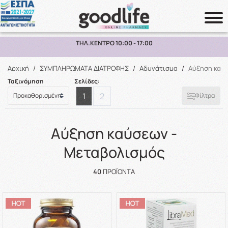
ΔΩΡΕΑΝ ΜΕΤΑΦΟΡΙΚΑ ΑΝΩ ΤΩΝ 70€ ΕΩΣ 2KG ΣΕ ΕΛΛΑΔΑ
Αναζήτηση
Αρχική
/
ΣΥΜΠΛΗΡΩΜΑΤΑ ΔΙΑΤΡΟΦΗΣ
/
Αδυνάτισμα
/
Αύξηση καύσ
Ταξινόμηση
Σελίδες:
1
2
Φίλτρα
Αύξηση καύσεων -
Μεταβολισμός
40
ΠΡΟΪΌΝΤΑ