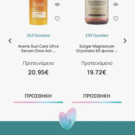
253 Goodies
239 Goodies
B6
Avene Sun Care Ultra
Solgar Magnesium
C
Serum Glow Act …
Glycinate 60 φυτοκ …
Προτεινόμενο
Προτεινόμενο
20.95€
19.72€
ΠΡΟΣΘΗΚΗ
ΠΡΟΣΘΗΚΗ