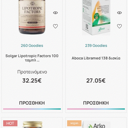
260 Goodies
239 Goodies
Solgar Lipotropic Factors 100
Aboca Libramed 138 δισκία
ταμπλ …
Προτεινόμενο
32.25€
27.05€
ΠΡΟΣΘΗΚΗ
ΠΡΟΣΘΗΚΗ