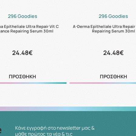
296 Goodies
296 Goodies
 Epitheliale Ultra Repair Vit C
A-Derma Epitheliale Ultra Repair
iance Repairing Serum 30ml
Repairing Serum 30ml
24.48€
24.48€
ΠΡΟΣΘΗΚΗ
ΠΡΟΣΘΗΚΗ
Κάνε εγγραφή στο newsletter μας &
μάθε πρώτος τα νέα & τις