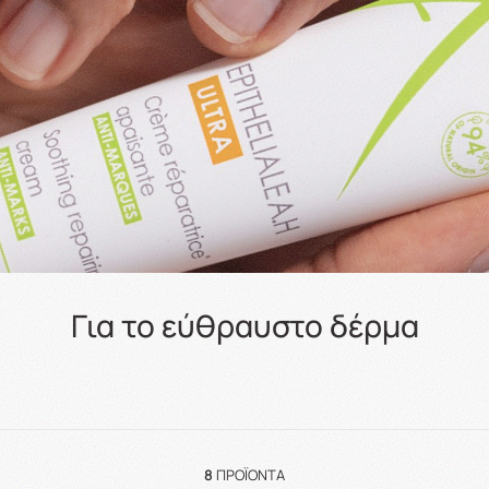
Για το εύθραυστο δέρμα
8
ΠΡΟΪΌΝΤΑ