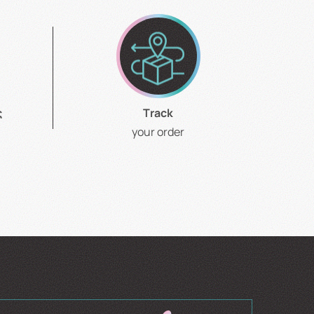
ς
Τrack
your order