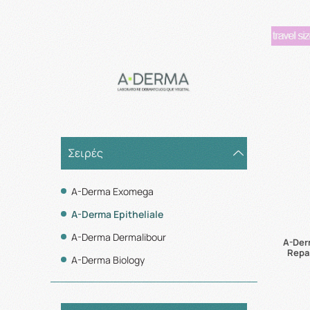
Σειρές
A-Derma Exomega
A-Derma Epitheliale
A-Derma Dermalibour
A-Derm
Repa
A-Derma Biology