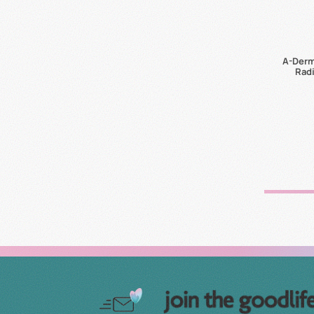
A-Derma
Rad