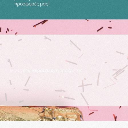
προσφορές μας!
Μάθε πως
κερδίζεις
αγοράζοντας!