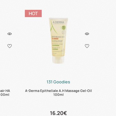
131 Goodies
pair HA
A-Derma Epitheliale A.H Massage Gel-Oil
 100ml
100ml
16.20€