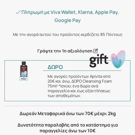
Πληρωμή με Viva Wallet, Klarna, Apple Pay,
Google Pay
Με την αγορά αυτού του προϊόντος κερδίζετε
85
Πόντους
Γράψτε την 1η αξιολόγηση
ΔΩΡΟ
Με αγορές προϊόντων Apivita από
20€ και άνω, ΔΩΡΟ Cleansing Foam
75ml! *Ισχύει ένα δώρο ανά
παραγγελία και έως εξαντλήσεως
των αποθεμάτων.
Δωρεάν Μεταφορικά άνω των 70€ μέχρι 2kg
Δυνατότητα παραλαβής από το κατάστημα για
παραγγελίες άνω των 10€