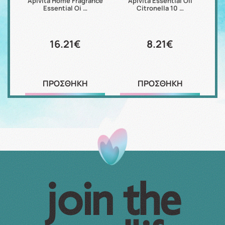
le
Apivita Home Fragrance
Apivita Essential Oil
Essential Oi …
Citronella 10 …
16.21€
8.21€
ΠΡΟΣΘΗΚΗ
ΠΡΟΣΘΗΚΗ