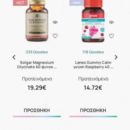
233 Goodies
178 Goodies
er
Solgar Magnesium
Lanes Gummy Calm
U
Glycinate 60 φυτοκ …
γεύση Raspberry 40 …
Προτεινόμενο
Προτεινόμενο
19.29€
14.72€
ΠΡΟΣΘΗΚΗ
ΠΡΟΣΘΗΚΗ