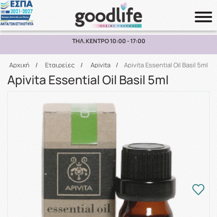
ΠΑΡΑΛΑΒΗ ΑΠΟ ΤΟ ΚΑΤΑΣΤΗΜΑ ΑΝΩ ΤΩΝ 10€
Αναζήτηση
Αρχική
/
Εταιρείες
/
Apivita
/
Apivita Essential Oil Basil 5ml
Apivita Essential Oil Basil 5ml