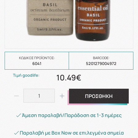
ΚΩΔΙΚΌΣ ΠΡΟΪΌΝΤΟΣ:
BARCODE:
6041
5201279004972
10.49€
Τιμή goodlife:
ΠΡΟΣΘΗΚΗ
Άμεση παραλαβή/Παράδοση σε 1-3 ημέρες
Παραλαβή με Box Now σε επιλεγμένα σημεία