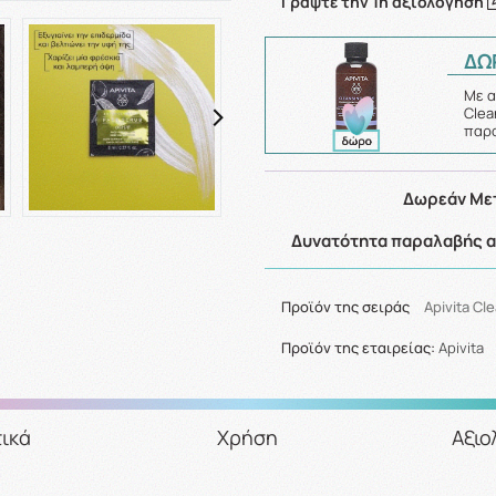
Γράψτε την 1η αξιολόγηση
ΔΩ
Με α
Clea
παρα
Δωρεάν Μετ
Δυνατότητα παραλαβής απ
Προϊόν της σειράς
Apivita Cl
Προϊόν της εταιρείας:
Apivita
ικά
Χρήση
Αξιο