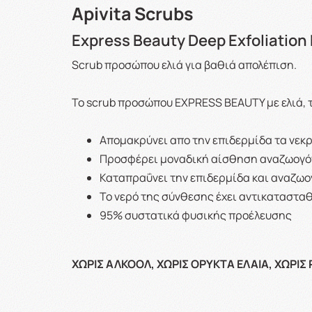
Apivita Scrubs
Express Beauty Deep Exfoliation 
Scrub προσώπου ελιά για βαθιά απολέπιση.
Το scrub προσώπου EXPRESS BEAUTY με ελιά, τ
Απομακρύνει απο την επιδερμίδα τα νεκρ
Προσφέρει μοναδική αίσθηση αναζωογόνη
Καταπραΰνει την επιδερμίδα και αναζωογ
Το νερό της σύνθεσης έχει αντικατασταθε
95% συστατικά φυσικής προέλευσης
ΧΩΡΙΣ ΑΛΚΟΟΛ, ΧΩΡΙΣ ΟΡΥΚΤΑ ΕΛΑΙΑ, ΧΩΡΙΣ