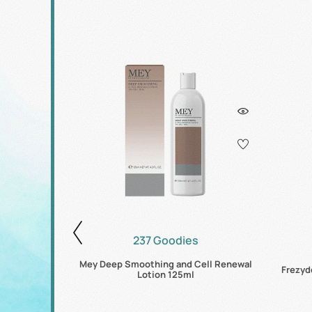
237 Goodies
e Petal Soft
Mey Deep Smoothing and Cell Renewal
Frezyd
50ml
Lotion 125ml