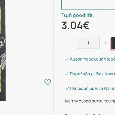
Τιμή goodlife:
3.04€
Άμεση παραλαβή/Παράδ
Παραλαβή με Box Now 
Πληρωμή με Viva Wallet
Με την αγορά αυτού του π