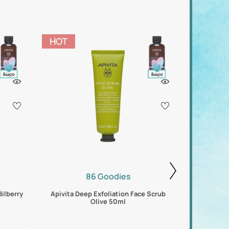
86 Goodies
Bilberry
Apivita Deep Exfoliation Face Scrub
Apivita Ge
Olive 50ml