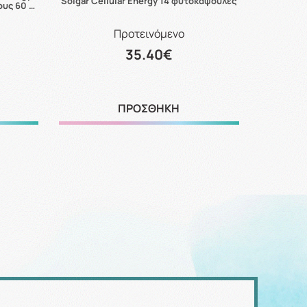
Solgar Cellular Energy 14 φυτοκάψουλες
Hero Migh
ους 60 …
Προτεινόμενο
35.40€
ΠΡΟΣΘΗΚΗ