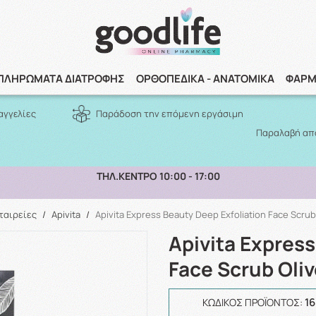
Αναζήτηση
ΠΛΗΡΩΜΑΤΑ ΔΙΑΤΡΟΦΗΣ
ΟΡΘΟΠΕΔΙΚΑ - ΑΝΑΤΟΜΙΚΑ
ΦΑΡΜ
αγγελίες
Παράδοση την επόμενη εργάσιμη
Παραλαβή από
ΔΩΡΕΑΝ ΜΕΤΑΦΟΡΙΚΑ ΑΝΩ ΤΩΝ 70€ ΕΩΣ 2KG ΣΕ ΕΛΛΑΔΑ
ταιρείες
/
Apivita
/
Apivita Express Beauty Deep Exfoliation Face Scrub
Apivita Express
Face Scrub Oli
1
ΚΩΔΙΚΌΣ ΠΡΟΪΌΝΤΟΣ: