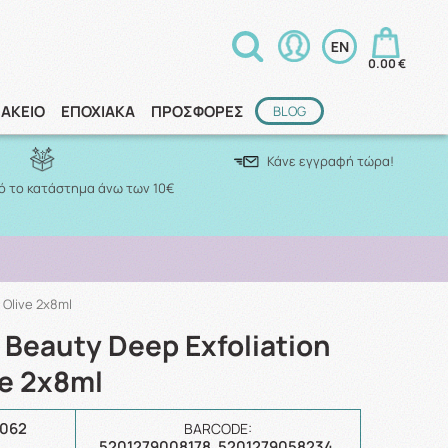
0.00 €
ΑΚΕΙΟ
ΕΠΟΧΙΑΚΑ
ΠΡΟΣΦΟΡΕΣ
BLOG
Κάνε εγγραφή τώρα!
 το κατάστημα άνω των 10€
 Olive 2x8ml
 Beauty Deep Exfoliation
ve 2x8ml
6062
BARCODE:
5201279008178, 5201279058234,