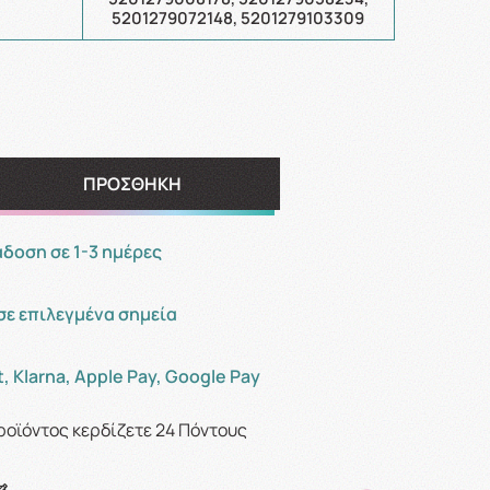
5201279072148, 5201279103309
ΠΡΟΣΘΗΚΗ
οση σε 1-3 ημέρες
σε επιλεγμένα σημεία
, Klarna, Apple Pay, Google Pay
ροϊόντος κερδίζετε
24
Πόντους