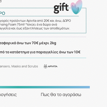
ΡΟ
γορές προϊόντων Apivita από 20€ και άνω, ΔΩΡΟ
nsing Foam 75ml! *Ισχύει ένα δώρο ανά
γγελία και έως εξαντλήσεως των αποθεμάτων.
αφορικά άνω των 70€ μέχρι 2kg
ό το κατάστημα για παραγγελίες άνω των 10€
eansers, Masks and Scrubs
λογήσεις
Πως θα το αγοράσω