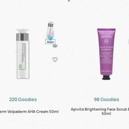
220 Goodies
98 Goodies
Apivita Brightening Face Scrub 
erm Volpaderm AHA Cream 50ml
50ml