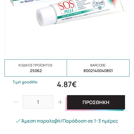
ΚΩΔΙΚΌΣ ΠΡΟΪΌΝΤΟΣ:
BARCODE:
25062
8002140040801
4.87€
Τιμή goodlife:
ΠΡΟΣΘΗΚΗ
Άμεση παραλαβή/Παράδοση σε 1-3 ημέρες