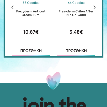
88 Goodies
44 Goodies
S
Frezyderm Anticort
Frezyderm Crilen After
K
Cream 50ml
Nip Gel 30ml
10.87€
5.48€
ΠΡΟΣΘΗΚΗ
ΠΡΟΣΘΗΚΗ