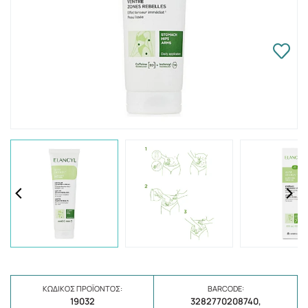
ΚΩΔΙΚΌΣ ΠΡΟΪΌΝΤΟΣ:
BARCODE:
19032
3282770208740,