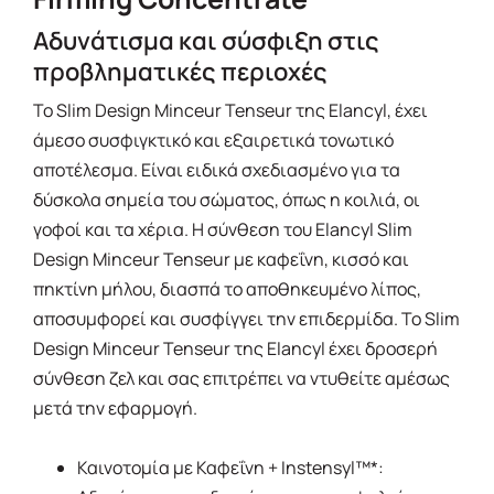
Αδυνάτισμα και σύσφιξη στις
προβληματικές περιοχές
Το Slim Design Minceur Tenseur της Elancyl, έχει
άμεσο συσφιγκτικό και εξαιρετικά τονωτικό
αποτέλεσμα. Είναι ειδικά σχεδιασμένο για τα
δύσκολα σημεία του σώματος, όπως η κοιλιά, οι
γοφοί και τα χέρια. Η σύνθεση του Elancyl Slim
Design Minceur Tenseur με καφεΐνη, κισσό και
πηκτίνη μήλου, διασπά το αποθηκευμένο λίπος,
αποσυμφορεί και συσφίγγει την επιδερμίδα. Το Slim
Design Minceur Tenseur της Elancyl έχει δροσερή
σύνθεση ζελ και σας επιτρέπει να ντυθείτε αμέσως
μετά την εφαρμογή.
Καινοτομία με Καφεΐνη + Instensyl™*: