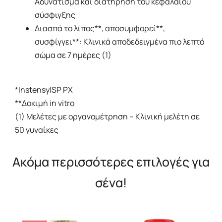
Αδυνάτισμα και διατήρηση του κεφαλαίου
σύσφιγξης
Διασπά το λίπος**, αποσυμφορεί**,
συσφίγγει**: Κλινικά αποδεδειγμένα πιο λεπτό
σώμα σε 7 ημέρες (1)
*InstensylSP PX
**Δοκιμή in vitro
(1) Μελέτες με οργανομέτρηση – Κλινική μελέτη σε
50 γυναίκες
Ακόμα περισσότερες επιλογές για
σένα!