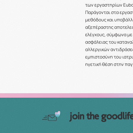
των εργαστηρίων Eubos
Παράγονται στα εργαστ
μεθόδους και υποβάλλο
αξεπέραστης αποτελεσ
ελέγχους, σύμφωνα με 
ασφάλειας του καταναλ
αλλεργικών αντιδράσεω
εμπιστοσύνη του ιατρ
ηγετική θέση στην παγ