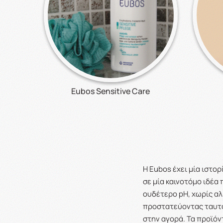
Eubos Sensitive Care
Η Eubos έχει μία ιστο
σε μία καινοτόμο ιδέ
ουδέτερο pH, χωρίς αλ
προστατεύοντας ταυτό
στην αγορά. Τα προϊόν