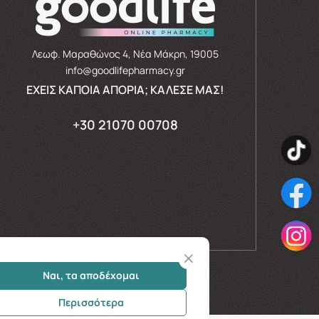
Λεωφ. Μαραθώνος 4, Νέα Μάκρη, 19005
info@goodlifepharmacy.gr
ΈΧΕΙΣ ΚΆΠΟΙΑ ΑΠΟΡΊΑ; ΚΆΛΕΣΈ ΜΑΣ!
+30 21070 00708
Ναι, τα αποδέχομαι
Περισσότερα