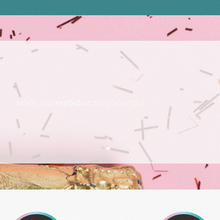
Μάθε πως
κερδίζεις
αγοράζοντας!