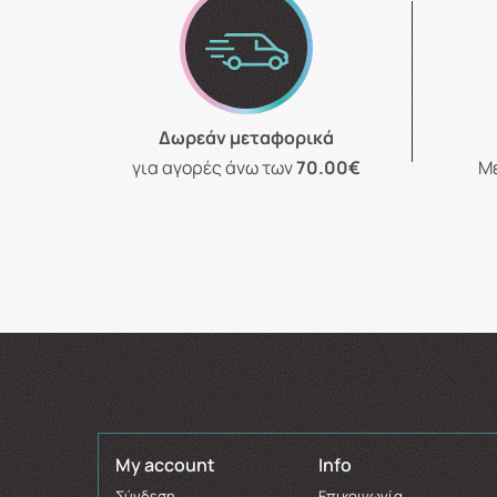
Δωρεάν μεταφορικά
για αγορές άνω των
70.00€
Μ
My account
Info
Σύνδεση
Επικοινωνία