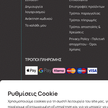
Δημιουργία
Επιστροφές προϊόντων
λογαριασμού
Τρόποι παραγγελίας
Ανάκτηση κωδικού
Τρόποι πληρωμής
Το καλάθι μου
Τρόποι αποστολής &
Χρεώσεις
Privacy Policy - Πολιτική
απορρήτου - Όροι
Χρήσης
ΤΡΌΠΟΙ ΠΛΗΡΩΜΉΣ
Ρυθμίσεις Cookie
Χρησιμοποιούμε cookies για τη σωστή λειτουργία του site μας, 
παρέχουμε εξατομικευμένη εξυπηρέτηση και για να μπορείς να 