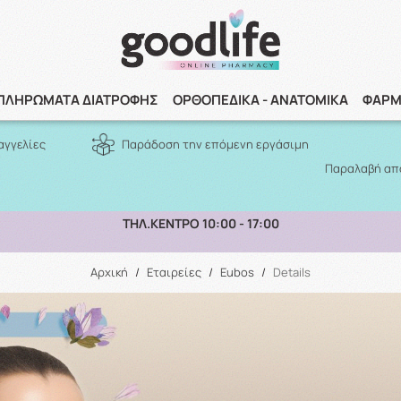
Αναζήτηση
ΠΛΗΡΩΜΑΤΑ ΔΙΑΤΡΟΦΗΣ
ΟΡΘΟΠΕΔΙΚΑ - ΑΝΑΤΟΜΙΚΑ
ΦΑΡΜ
αγγελίες
Παράδοση την επόμενη εργάσιμη
Παραλαβή από
ΠΑΡΑΛΑΒΗ ΑΠΟ ΤΟ ΚΑΤΑΣΤΗΜΑ ΑΝΩ ΤΩΝ 10€
Αρχική
/
Εταιρείες
/
Eubos
/
Details