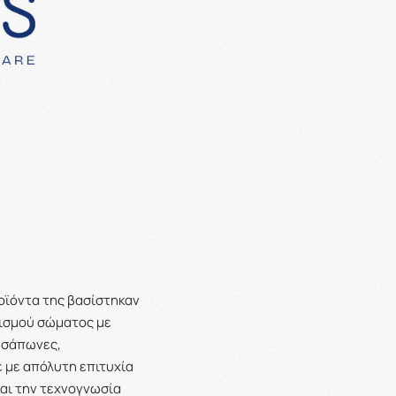
ροϊόντα της βασίστηκαν
ρισμού σώματος με
ς σάπωνες,
 με απόλυτη επιτυχία
και την τεχνογνωσία