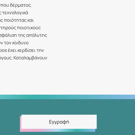
τύπου δέρματος.
ς τεχνολογικά
ής ποιότητας και
στηρούς ποιοτικούς
ασφάλιση της απόλυτης
ν τον κίνδυνο
os έχει κερδίσει την
λόγους. Καταλαμβάνουν
Εγγραφή