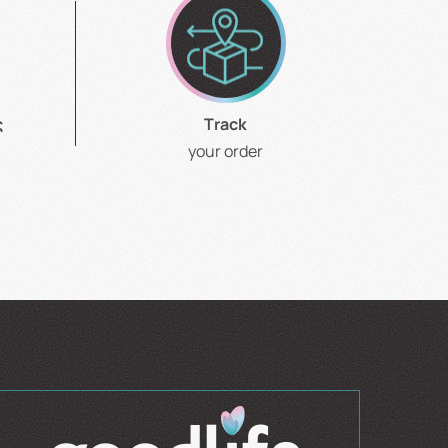
ς
Τrack
your order