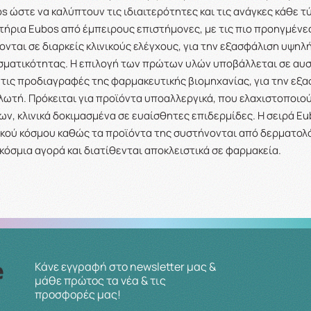
 ώστε να καλύπτουν τις ιδιαιτερότητες και τις ανάγκες κάθε 
ήρια Eubos από έμπειρους επιστήμονες, με τις πιο προηγμένε
νται σε διαρκείς κλινικούς ελέγχους, για την εξασφάλιση υψηλ
ματικότητας. Η επιλογή των πρώτων υλών υποβάλλεται σε αυ
τις προδιαγραφές της φαρμακευτικής βιομηχανίας, για την εξ
ωτή. Πρόκειται για προϊόντα υποαλλεργικά, που ελαχιστοποιού
ν, κλινικά δοκιμασμένα σε ευαίσθητες επιδερμίδες. Η σειρά Eub
ικού κόσμου καθώς τα προϊόντα της συστήνονται από δερματο
κόσμια αγορά και διατίθενται αποκλειστικά σε φαρμακεία.
Κάνε εγγραφή στο newsletter μας &
μάθε πρώτος τα νέα & τις
προσφορές μας!