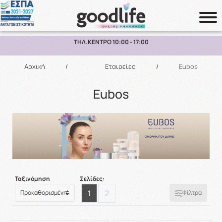
ΠΑΡΑΛΑΒΗ ΑΠΟ ΤΟ ΚΑΤΑΣΤΗΜΑ ΑΝΩ ΤΩΝ 10€
Αναζήτηση
Αρχική
/
Εταιρείες
/
Eubos
Eubos
Ταξινόμηση
Σελίδες:
1
2
Φίλτρα