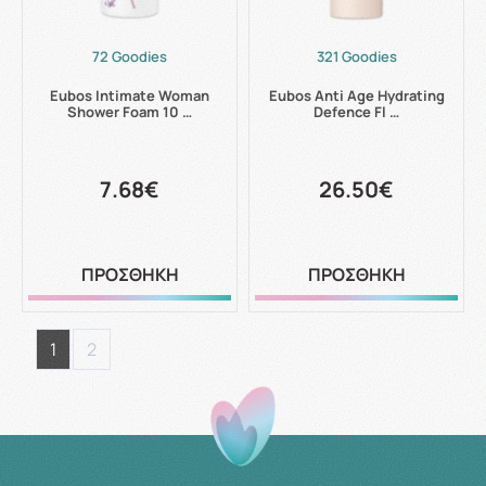
72 Goodies
321 Goodies
Eubos Intimate Woman
Eubos Anti Age Hydrating
Shower Foam 10 …
Defence Fl …
7.68€
26.50€
ΠΡΟΣΘΗΚΗ
ΠΡΟΣΘΗΚΗ
1
2