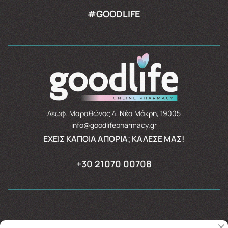
#GOODLIFE
Λεωφ. Μαραθώνος 4, Νέα Μάκρη, 19005
info@goodlifepharmacy.gr
ΈΧΕΙΣ ΚΆΠΟΙΑ ΑΠΟΡΊΑ; ΚΆΛΕΣΈ ΜΑΣ!
+30 21070 00708