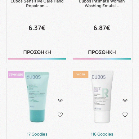
Eubos Sensitive Care Hand
Eubos Intimate Woman
Repair an …
Washing Emulsi …
6.37€
6.87€
ΠΡΟΣΘΗΚΗ
ΠΡΟΣΘΗΚΗ
17 Goodies
116 Goodies