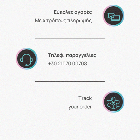
Εύκολες αγορές
Με 4 τρόπους πληρωμής
Τηλεφ. παραγγελίες
+30 21070 00708
Τrack
your order