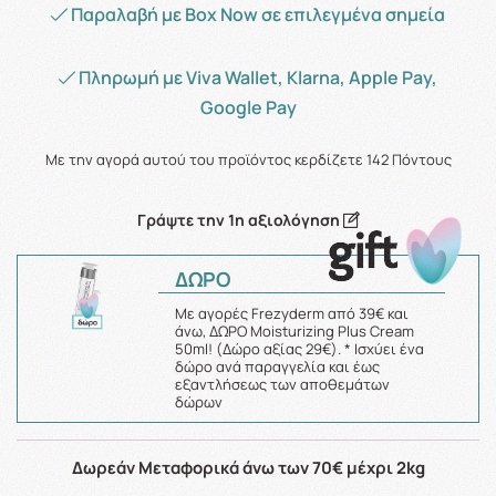
Παραλαβή με Box Now σε επιλεγμένα σημεία
Πληρωμή με Viva Wallet, Klarna, Apple Pay,
Google Pay
Με την αγορά αυτού του προϊόντος κερδίζετε
142
Πόντους
Γράψτε την 1η αξιολόγηση
ΔΩΡΟ
Με αγορές Frezyderm από 39€ και
άνω, ΔΩΡΟ Moisturizing Plus Cream
50ml! (Δώρο αξίας 29€). * Ισχύει ένα
δώρο ανά παραγγελία και έως
εξαντλήσεως των αποθεμάτων
δώρων
Δωρεάν Μεταφορικά άνω των 70€ μέχρι 2kg