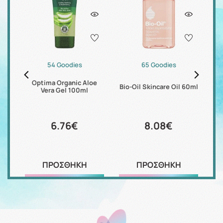
54 Goodies
65 Goodies
Optima Organic Aloe
0ml
Bio-Oil Skincare Oil 60ml
Vera Gel 100ml
Pa
6.76€
8.08€
ΠΡΟΣΘΗΚΗ
ΠΡΟΣΘΗΚΗ