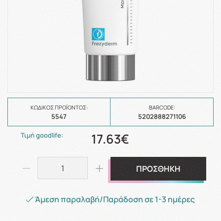
ΚΩΔΙΚΌΣ ΠΡΟΪΌΝΤΟΣ:
BARCODE:
5547
5202888271106
17.63€
Τιμή goodlife:
ΠΡΟΣΘΗΚΗ
Άμεση παραλαβή/Παράδοση σε 1-3 ημέρες