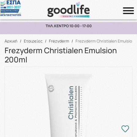
ΠΑΡΑΛΑΒΗ ΑΠΟ ΤΟ ΚΑΤΑΣΤΗΜΑ ΑΝΩ ΤΩΝ 10€
Αναζήτηση
Αρχική
/
Εταιρείες
/
Frezyderm
/
Frezyderm Christialen Emulsion 
Frezyderm Christialen Emulsion
200ml