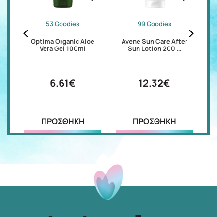
53 Goodies
99 Goodies
 Gel
Optima Organic Aloe
Avene Sun Care After
N
Vera Gel 100ml
Sun Lotion 200 …
6.61€
12.32€
ΠΡΟΣΘΗΚΗ
ΠΡΟΣΘΗΚΗ