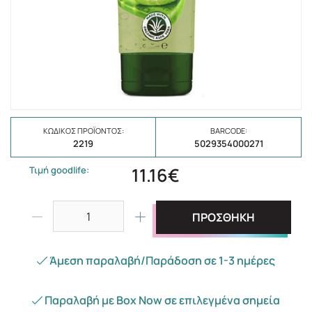
ΚΩΔΙΚΌΣ ΠΡΟΪΌΝΤΟΣ:
BARCODE:
2219
5029354000271
11.16€
Τιμή goodlife:
ΠΡΟΣΘΗΚΗ
Άμεση παραλαβή/Παράδοση σε 1-3 ημέρες
Παραλαβή με Box Now σε επιλεγμένα σημεία