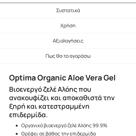
Συστατικά
Χρήση
Αξιολογήσεις
Πως θα το αγοράσω
Optima Organic Aloe Vera Gel
Βιοενεργό ζελέ Αλόης που
ανακουφίζει και αποκαθιστά την
ξηρή και κατεστραμμένη
επιδερμίδα.
Οργανικό βιοενεργό ζελέ Αλόης 99.9%
Θρέφει σε βάθος την επιδερμίδα