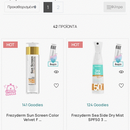
1
2
Φίλτρα
42
ΠΡΟΪΌΝΤΑ
141 Goodies
124 Goodies
Frezyderm Sun Screen Color
Frezyderm Sea Side Dry Mist
Velvet F …
SPF50 3 …