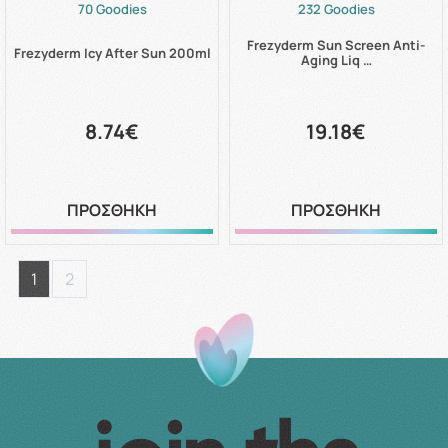
70 Goodies
232 Goodies
Frezyderm Sun Screen Anti-
Frezyderm Icy After Sun 200ml
Aging Liq …
8.74€
19.18€
ΠΡΟΣΘΗΚΗ
ΠΡΟΣΘΗΚΗ
1
2