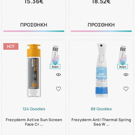
15.36€
18.52€
ΠΡΟΣΘΗΚΗ
ΠΡΟΣΘΗΚΗ
124 Goodies
88 Goodies
Frezyderm Active Sun Screen
Frezyderm Anti-Thermal Spring
Face Cr …
Sea W …