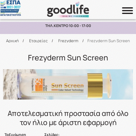
ΠΑΡΑΛΑΒΗ ΑΠΟ ΤΟ ΚΑΤΑΣΤΗΜΑ ΑΝΩ ΤΩΝ 10€
Αναζήτηση
Αρχική
/
Εταιρείες
/
Frezyderm
/
Frezyderm Sun Screen
Frezyderm Sun Screen
Αποτελεσματική προστασία από όλο
τον ήλιο με άριστη εφαρμογή
Ταξινόμηση
Σελίδες: