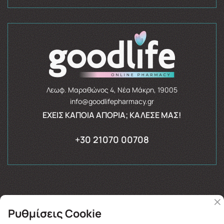
Λεωφ. Μαραθώνος 4, Νέα Μάκρη, 19005
info@goodlifepharmacy.gr
ΈΧΕΙΣ ΚΆΠΟΙΑ ΑΠΟΡΊΑ; ΚΆΛΕΣΈ ΜΑΣ!
+30 21070 00708
Ρυθμίσεις Cookie
Copyright © 2026
goodlifepharmacy.gr