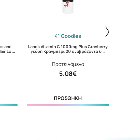
41 Goodies
ss and
Lanes Vitamin C 1000mg Plus Cranberry
Avene Sun
air Lo …
γεύση Κράνμπερι 20 αναβράζοντα δ …
Προτεινόμενο
5.08€
ΠΡΟΣΘΗΚΗ