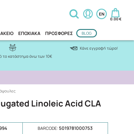
0.00 €
ΑΚΕΙΟ
ΕΠΟΧΙΑΚΑ
ΠΡΟΣΦΟΡΕΣ
BLOG
Κάνε εγγραφή τώρα!
 το κατάστημα άνω των 10€
 κάψουλες
jugated Linoleic Acid CLA
994
5019781000753
BARCODE: