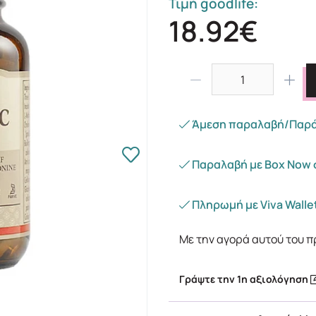
Τιμή goodlife:
18.92€
Άμεση παραλαβή/Παράδ
Παραλαβή με Box Now 
Πληρωμή με Viva Wallet
Με την αγορά αυτού του π
Γράψτε την 1η αξιολόγηση