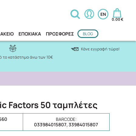
0.00 €
ΑΚΕΙΟ
ΕΠΟΧΙΑΚΑ
ΠΡΟΣΦΟΡΕΣ
BLOG
Κάνε εγγραφή τώρα!
 το κατάστημα άνω των 10€
pic Factors 50 ταμπλέτες
560
BARCODE:
033984015807, 33984015807