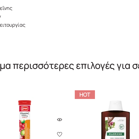
εΐνης
ν
ειτουργίας
μα περισσότερες επιλογές για σ