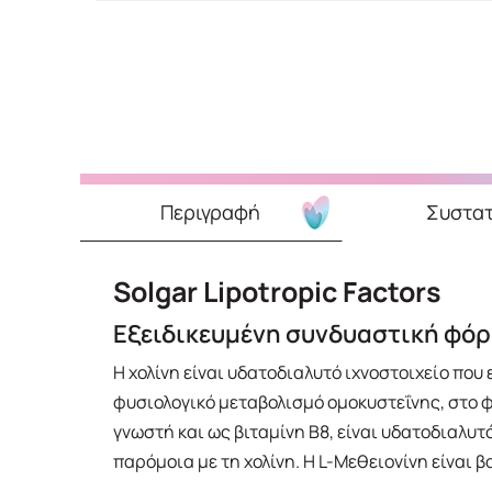
Περιγραφή
Συστατ
Solgar Lipotropic Factors
Εξειδικευμένη συνδυαστική φόρμ
Η χολίνη είναι υδατοδιαλυτό ιχνοστοιχείο που
φυσιολογικό μεταβολισμό ομοκυστεΐνης, στο φ
γνωστή και ως βιταμίνη Β8, είναι υδατοδιαλυτ
παρόμοια με τη χολίνη. Η L-Μεθειονίνη είναι 