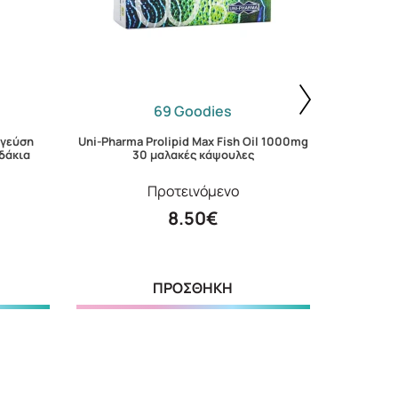
69 Goodies
 γεύση
Uni-Pharma Prolipid Max Fish Oil 1000mg
Lanes Mag
δάκια
30 μαλακές κάψουλες
Ροδάκι
Προτεινόμενο
8.50€
ΠΡΟΣΘΗΚΗ