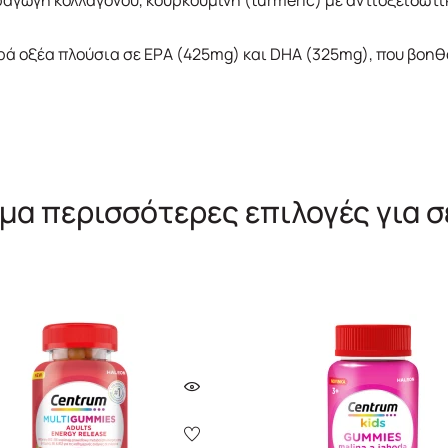
ραγωγή κολλαγόνου, κουρκουμίνη (turmeric) με αντιοξειδωτικ
ά οξέα πλούσια σε ΕΡΑ (425mg) και DHA (325mg), που βοηθο
μα περισσότερες επιλογές για σ