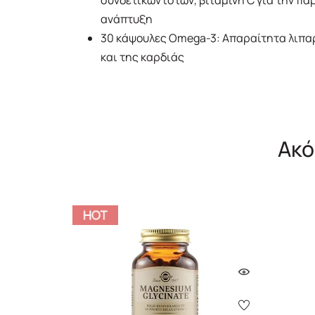
συνδετικών ιστών, βιταμίνη C για την πα
ανάπτυξη
30 κάψουλες Omega-3: Απαραίτητα λιπαρ
και της καρδιάς
Ακό