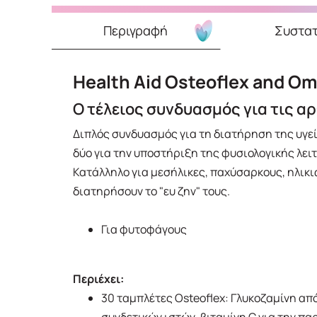
Περιγραφή
Συστατ
Health Aid Osteoflex and O
Ο τέλειος συνδυασμός για τις α
Διπλός συνδυασμός για τη διατήρηση της υγεί
δύο για την υποστήριξη της φυσιολογικής λει
Κατάλληλο για μεσήλικες, παχύσαρκους, ηλικι
διατηρήσουν το "ευ ζην" τους.
Για φυτοφάγους
Περιέχει:
30 ταμπλέτες Osteoflex: Γλυκοζαμίνη από