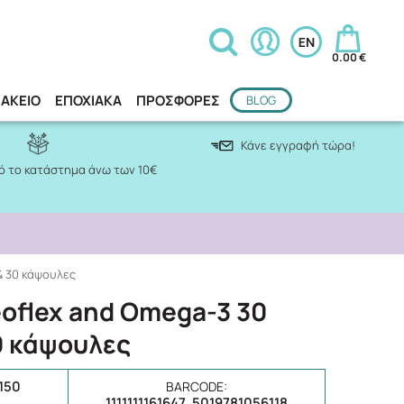
0.00 €
ΑΚΕΙΟ
ΕΠΟΧΙΑΚΑ
ΠΡΟΣΦΟΡΕΣ
BLOG
Κάνε εγγραφή τώρα!
 το κατάστημα άνω των 10€
& 30 κάψουλες
eoflex and Omega-3 30
0 κάψουλες
150
BARCODE:
1111111161647, 5019781056118