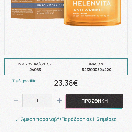
ΚΩΔΙΚΌΣ ΠΡΟΪΌΝΤΟΣ:
BARCODE:
24083
5213000524420
23.38€
Τιμή goodlife:
ΠΡΟΣΘΗΚΗ
Άμεση παραλαβή/Παράδοση σε 1-3 ημέρες