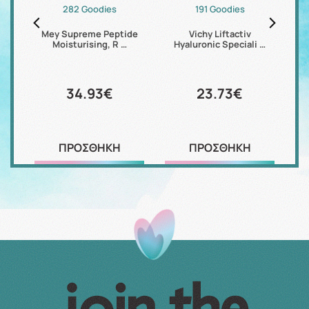
282 Goodies
191 Goodies
our
Mey Supreme Peptide
Vichy Liftactiv
Eu
Moisturising, R …
Hyaluronic Speciali …
34.93€
23.73€
ΠΡΟΣΘΗΚΗ
ΠΡΟΣΘΗΚΗ