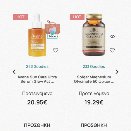
253 Goodies
233 Goodies
24
Avene Sun Care Ultra
Solgar Magnesium
C
Serum Glow Act …
Glycinate 60 φυτοκ …
Προτεινόμενο
Προτεινόμενο
20.95€
19.29€
ΠΡΟΣΘΗΚΗ
ΠΡΟΣΘΗΚΗ