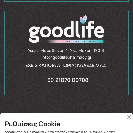
Λεωφ. Μαραθώνος 4, Νέα Μάκρη, 19005
info@goodlifepharmacy.gr
ΈΧΕΙΣ ΚΆΠΟΙΑ ΑΠΟΡΊΑ; ΚΆΛΕΣΈ ΜΑΣ!
+30 21070 00708
Ρυθμίσεις Cookie
Copyright © 2026
goodlifepharmacy.gr
Χρησιμοποιούμε cookies για τη σωστή λειτουργία του site μας, για την