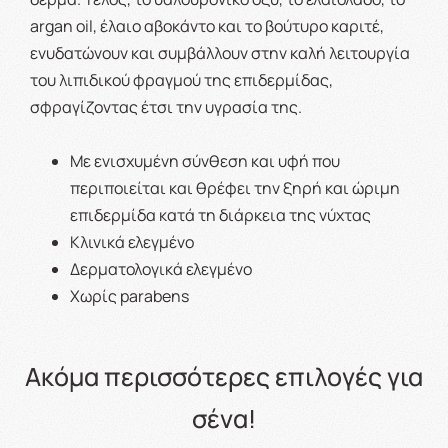
argan oil, έλαιο αβοκάντο και το βούτυρο καριτέ,
ενυδατώνουν και συμβάλλουν στην καλή λειτουργία
του λιπιδικού φραγμού της επιδερμίδας,
σφραγίζοντας έτσι την υγρασία της.
Με ενισχυμένη σύνθεση και υφή που
περιποιείται και θρέφει την ξηρή και ώριμη
επιδερμίδα κατά τη διάρκεια της νύχτας
Κλινικά ελεγμένο
Δερματολογικά ελεγμένο
Χωρίς parabens
Ακόμα περισσότερες επιλογές για
σένα!