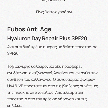
Πως θα το αγοράσω
Eubos Anti Age
Hyaluron Day Repair Plus SPF20
Αντιρυτιδική κρέμα ημέρας με δείκτη προστασίας
SPF20.
Το βιοενεργό υαλουρονικό οξύ προσφέρει
ενυδάτωση, αναζωογονεί, λειαίνει και ενισχύει την
σύνθεση του κολλαγόνου. Ο συνδυασμός φίλτρων
UVA/UVB προστατεύει από τις βλαβερές συνέπειες
της ηλιακής ακτινοβολίας. Αποτελεσματική
προστασία από την πρόωρη γήρανση και τις
κηλίδες.