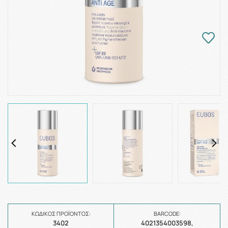
ΚΩΔΙΚΌΣ ΠΡΟΪΌΝΤΟΣ:
BARCODE:
3402
4021354003598,