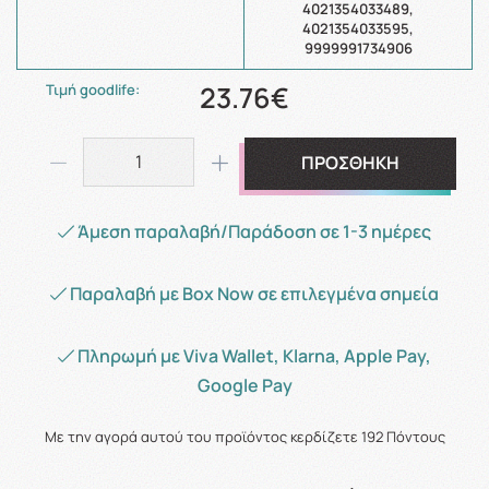
4021354033489,
4021354033595,
9999991734906
23.76€
Τιμή goodlife:
ΠΡΟΣΘΗΚΗ
Άμεση παραλαβή/Παράδοση σε 1-3 ημέρες
Παραλαβή με Box Now σε επιλεγμένα σημεία
Πληρωμή με Viva Wallet, Klarna, Apple Pay,
Google Pay
Με την αγορά αυτού του προϊόντος κερδίζετε
192
Πόντους