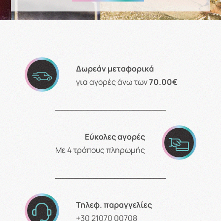
Δωρεάν μεταφορικά
για αγορές άνω των
70.00€
Εύκολες αγορές
Με 4 τρόπους πληρωμής
Τηλεφ. παραγγελίες
+30 21070 00708