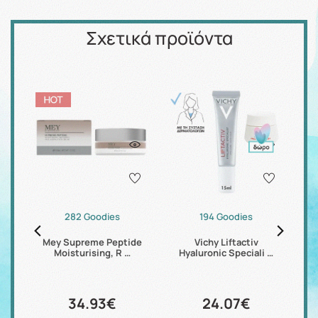
Σχετικά προϊόντα
282 Goodies
194 Goodies
Mey Supreme Peptide
Vichy Liftactiv
Eu
…
Moisturising, R …
Hyaluronic Speciali …
34.93€
24.07€