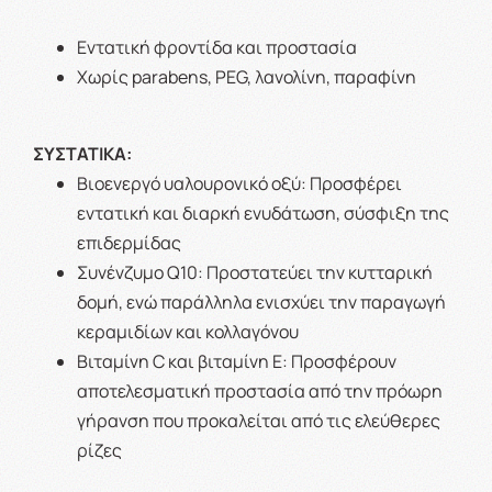
Εντατική φροντίδα και προστασία
Χωρίς parabens, PEG, λανολίνη, παραφίνη
ΣΥΣΤΑΤΙΚΑ:
Βιοενεργό υαλουρονικό οξύ: Προσφέρει
εντατική και διαρκή ενυδάτωση, σύσφιξη της
επιδερμίδας
Συνένζυμο Q10: Προστατεύει την κυτταρική
δομή, ενώ παράλληλα ενισχύει την παραγωγή
κεραμιδίων και κολλαγόνου
Βιταμίνη C και βιταμίνη Ε: Προσφέρουν
αποτελεσματική προστασία από την πρόωρη
γήρανση που προκαλείται από τις ελεύθερες
ρίζες