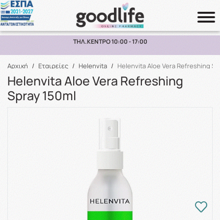
ΠΑΡΑΛΑΒΗ ΑΠΟ ΤΟ ΚΑΤΑΣΤΗΜΑ ΑΝΩ ΤΩΝ 10€
Αναζήτηση
Αρχική
/
Εταιρείες
/
Helenvita
/
Helenvita Aloe Vera Refreshing Sp
Helenvita Aloe Vera Refreshing
Spray 150ml