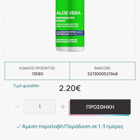
ΚΩΔΙΚΌΣ ΠΡΟΪΌΝΤΟΣ:
BARCODE:
13580
5213000521948
2.20€
Τιμή goodlife:
ΠΡΟΣΘΗΚΗ
Άμεση παραλαβή/Παράδοση σε 1-3 ημέρες