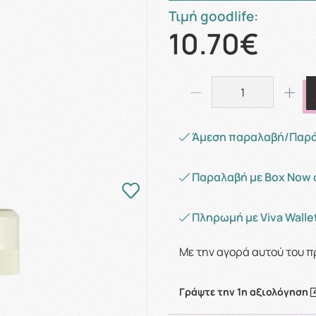
Τιμή goodlife:
10.70€
Άμεση παραλαβή/Παράδ
Παραλαβή με Box Now 
Πληρωμή με Viva Wallet
Με την αγορά αυτού του π
Γράψτε την 1η αξιολόγηση