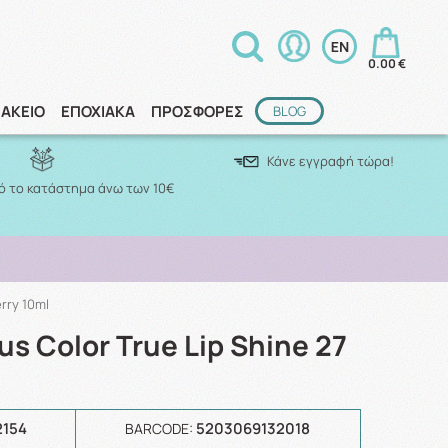
0.00 €
ΑΚΕΙΟ
ΕΠΟΧΙΑΚΑ
ΠΡΟΣΦΟΡΕΣ
BLOG
Κάνε εγγραφή τώρα!
 το κατάστημα άνω των 10€
rry 10ml
s Color True Lip Shine 27
2154
5203069132018
BARCODE: