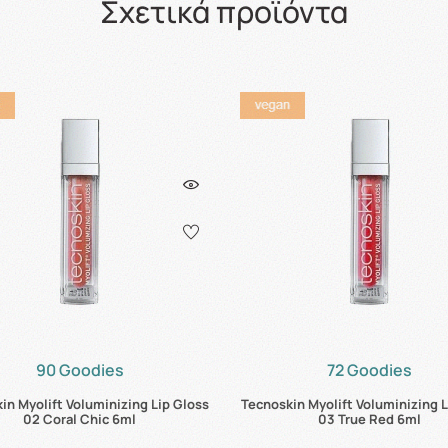
Σχετικά προϊόντα
90 Goodies
72 Goodies
in Myolift Voluminizing Lip Gloss
Tecnoskin Myolift Voluminizing L
02 Coral Chic 6ml
03 True Red 6ml