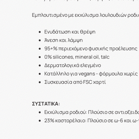
Εμπλουτισμένο με εκχύλισμα λουλουδιών ροδιο
Ενυδάτωση και θρέψη
Άνεση και λάμψη
95+% περιεχόμενο φυσικής προέλευσης
0% silicones, mineral oil, talc
Δερματολογικά ελεγμένο
Κατάλληλο για vegans - φόρμουλα χωρίς
Συσκευασία από FSC xαρτί
ΣΥΣΤΑΤΙΚΑ:
Εκχύλισμα ροδιού: Πλούσιο σε αντιοξειδ
23% καστορέλαιο: Πλούσιο σε ω-6 και ω-