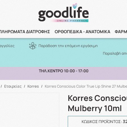
Αναζήτηση
ΠΛΗΡΩΜΑΤΑ ΔΙΑΤΡΟΦΗΣ
ΟΡΘΟΠΕΔΙΚΑ - ΑΝΑΤΟΜΙΚΑ
ΦΑΡΜ
αγγελίες
Παράδοση την επόμενη εργάσιμη
Παραλαβή από
ΠΑΡΑΛΑΒΗ ΑΠΟ ΤΟ ΚΑΤΑΣΤΗΜΑ ΑΝΩ ΤΩΝ 10€
/
Εταιρείες
/
Korres
/
Korres Conscious Color True Lip Shine 27 Mulbe
Korres Consciou
Mulberry 10ml
3
ΚΩΔΙΚΌΣ ΠΡΟΪΌΝΤΟΣ: