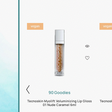
90 Goodies
oss No. 406
Tecnoskin Myolift Voluminizing Lip Gloss
Tecnosk
01 Nude Caramel 6ml