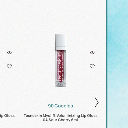
90 Goodies
ip Gloss
Tecnoskin Myolift Voluminizing Lip Gloss
Tecnoskin M
04 Sour Cherry 6ml
0