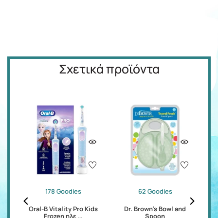
Σχετικά προϊόντα
178 Goodies
62 Goodies
ds
Oral-B Vitality Pro Kids
Dr. Brown's Bowl and
P
Frozen ηλε …
Spoon