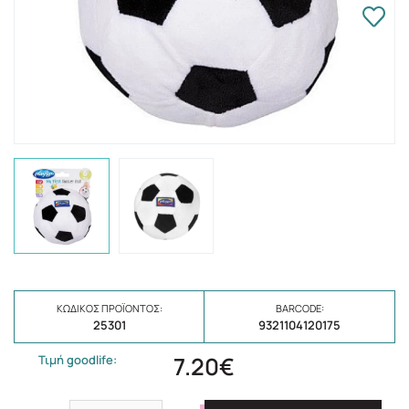
ΚΩΔΙΚΌΣ ΠΡΟΪΌΝΤΟΣ:
BARCODE:
25301
9321104120175
7.20€
Τιμή goodlife: