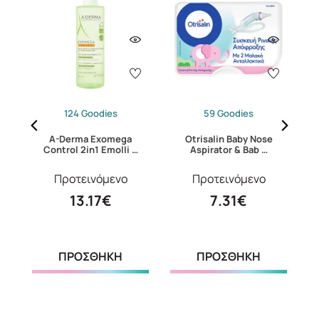
124 Goodies
59 Goodies
A-Derma Exomega
Otrisalin Baby Nose
 …
Control 2in1 Emolli …
Aspirator & Bab …
Προτεινόμενο
Προτεινόμενο
13.17€
7.31€
ΠΡΟΣΘΗΚΗ
ΠΡΟΣΘΗΚΗ