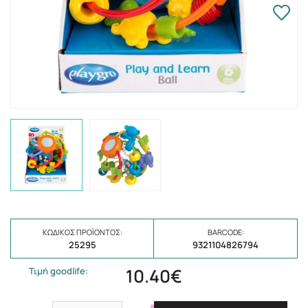
ΚΩΔΙΚΌΣ ΠΡΟΪΌΝΤΟΣ:
BARCODE:
25295
9321104826794
10.40€
Τιμή goodlife: