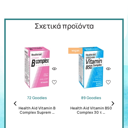
Σχετικά προϊόντα
72 Goodies
89 Goodies
at
Health Aid Vitamin Β
Health Aid Vitamin B50
H
Complex Suprem …
Complex 30 τ …