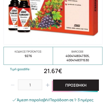
ΚΩΔΙΚΌΣ ΠΡΟΪΌΝΤΟΣ:
BARCODE:
9276
4004148047305,
4004148371530
21.67€
Τιμή goodlife:
ΠΡΟΣΘΗΚΗ
Άμεση παραλαβή/Παράδοση σε 1-3 ημέρες