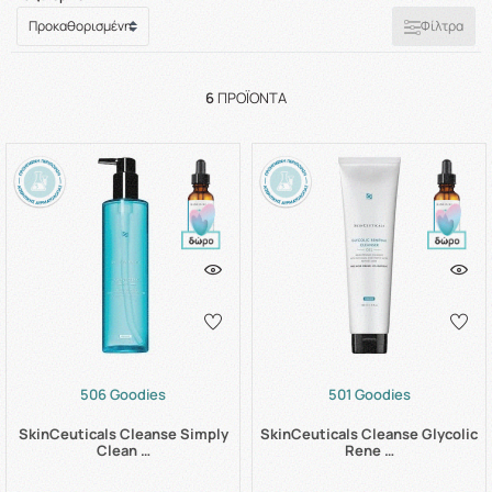
Φίλτρα
6
ΠΡΟΪΌΝΤΑ
506 Goodies
501 Goodies
SkinCeuticals Cleanse Simply
SkinCeuticals Cleanse Glycolic
Clean …
Rene …