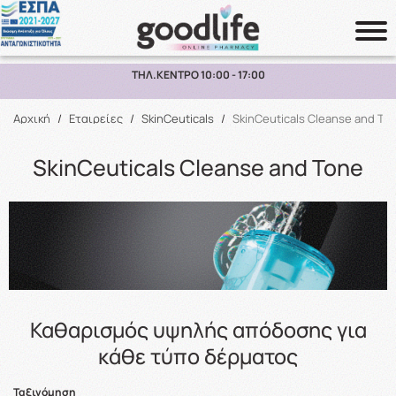
ΤΗΛ.ΚΕΝΤΡΟ 10:00 - 17:00
Αναζήτηση
Αρχική
/
Εταιρείες
/
SkinCeuticals
/
SkinCeuticals Cleanse and To
SkinCeuticals Cleanse and Tone
Καθαρισμός υψηλής απόδοσης για
κάθε τύπο δέρματος
Ταξινόμηση