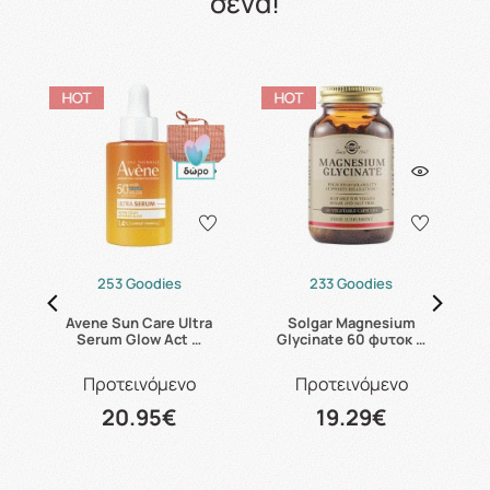
σένα!
253 Goodies
233 Goodies
Avene Sun Care Ultra
Solgar Magnesium
C
Serum Glow Act …
Glycinate 60 φυτοκ …
Προτεινόμενο
Προτεινόμενο
20.95€
19.29€