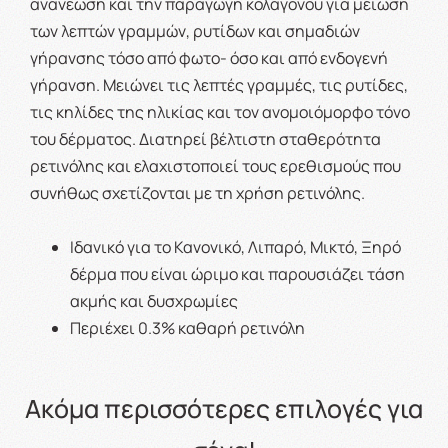
ανανέωση και την παραγωγή κολαγόνου για μείωση
των λεπτών γραμμών, ρυτίδων και σημαδιών
γήρανσης τόσο από φωτο- όσο και από ενδογενή
γήρανση. Μειώνει τις λεπτές γραμμές, τις ρυτίδες,
τις κηλίδες της ηλικίας και τον ανομοιόμορφο τόνο
του δέρματος. Διατηρεί βέλτιστη σταθερότητα
ρετινόλης και ελαχιστοποιεί τους ερεθισμούς που
συνήθως σχετίζονται με τη χρήση ρετινόλης.
Ιδανικό για το Κανονικό, Λιπαρό, Μικτό, Ξηρό
δέρμα που είναι ώριμο και παρουσιάζει τάση
ακμής και δυσχρωμίες
Περιέχει 0.3% καθαρή ρετινόλη
Ακόμα περισσότερες επιλογές για