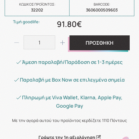
ΚΩΔΙΚΌΣ ΠΡΟΪΌΝΤΟΣ:
BARCODE:
32202
3606000509603
91.80€
Τιμή goodlife:
ΠΡΟΣΘΗΚΗ
Άμεση παραλαβή/Παράδοση σε 1-3 ημέρες
Παραλαβή με Box Now σε επιλεγμένα σημεία
Πληρωμή με Viva Wallet, Klarna, Apple Pay,
Google Pay
Με την αγορά αυτού του προϊόντος κερδίζετε
1110
Πόντους
Γράψτε την 1η αξιολόγηση