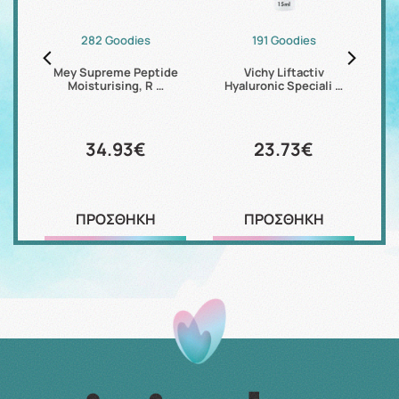
282 Goodies
191 Goodies
our
Mey Supreme Peptide
Vichy Liftactiv
Eu
Moisturising, R …
Hyaluronic Speciali …
34.93€
23.73€
ΠΡΟΣΘΗΚΗ
ΠΡΟΣΘΗΚΗ