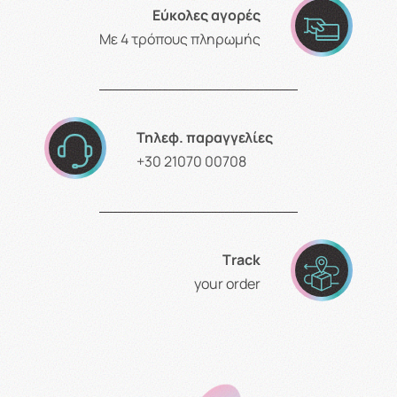
Εύκολες αγορές
Με 4 τρόπους πληρωμής
Τηλεφ. παραγγελίες
+30 21070 00708
Τrack
your order