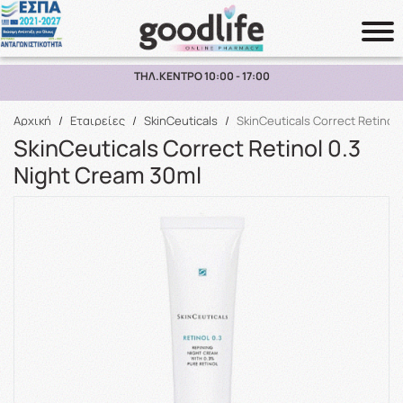
ΠΑΡΑΛΑΒΗ ΑΠΟ ΤΟ ΚΑΤΑΣΤΗΜΑ ΑΝΩ ΤΩΝ 10€
Αναζήτηση
Αρχική
/
Εταιρείες
/
SkinCeuticals
/
SkinCeuticals Correct Retinol
SkinCeuticals Correct Retinol 0.3
Night Cream 30ml