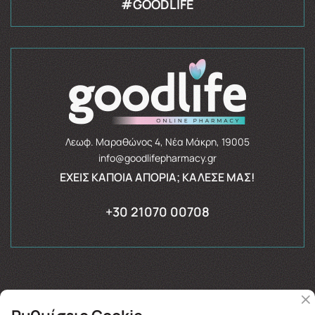
#GOODLIFE
Λεωφ. Μαραθώνος 4, Νέα Μάκρη, 19005
info@goodlifepharmacy.gr
ΈΧΕΙΣ ΚΆΠΟΙΑ ΑΠΟΡΊΑ; ΚΆΛΕΣΈ ΜΑΣ!
+30 21070 00708