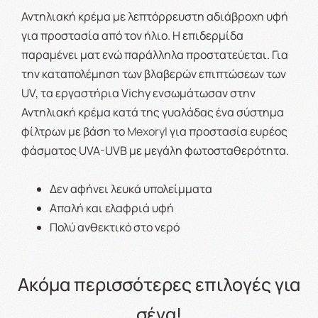
Αντηλιακή κρέμα με λεπτόρρευστη αδιάβροχη υφή
για προστασία από τον ήλιο. Η επιδερμίδα
παραμένει ματ ενώ παράλληλα προστατεύεται. Για
την καταπολέμηση των βλαβερών επιπτώσεων των
UV, τα εργαστήρια Vichy ενσωμάτωσαν στην
Αντηλιακή κρέμα κατά της γυαλάδας ένα σύστημα
φίλτρων με βάση το
Mexoryl
για προστασία ευρέος
φάσματος UVA-UVB με μεγάλη φωτοσταθερότητα.
Δεν αφήνει λευκά υπολείμματα
Απαλή και ελαφριά υφή
Πολύ ανθεκτικό στο νερό
Ακόμα περισσότερες επιλογές για
σένα!