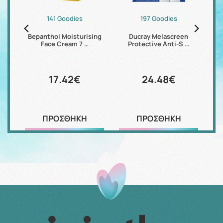
141 Goodies
197 Goodies
eer
Bepanthol Moisturising
Ducray Melascreen
Face Cream 7 …
Protective Anti-S …
17.42€
24.48€
ΠΡΟΣΘΗΚΗ
ΠΡΟΣΘΗΚΗ