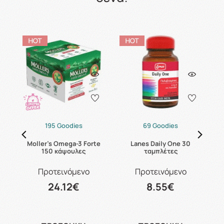
195 Goodies
69 Goodies
es
Moller's Omega-3 Forte
Lanes Daily One 30
150 κάψουλες
ταμπλέτες
Προτεινόμενο
Προτεινόμενο
24.12€
8.55€