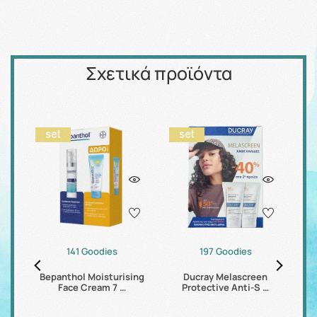
Σχετικά προϊόντα
141 Goodies
197 Goodies
Bepanthol Moisturising
Ducray Melascreen
m …
Face Cream 7 …
Protective Anti-S …