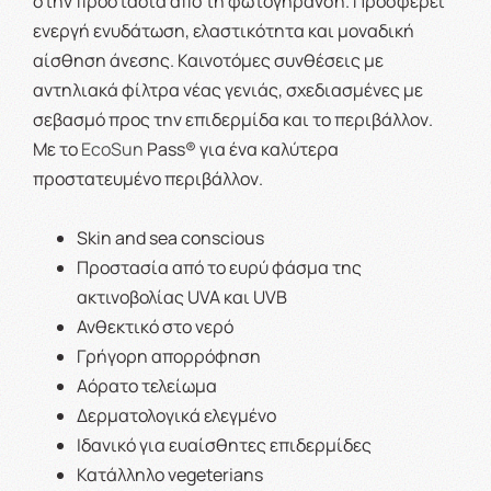
στην προστασία από τη φωτογήρανση. Προσφέρει
ενεργή ενυδάτωση, ελαστικότητα και μοναδική
αίσθηση άνεσης.
Καινοτόμες συνθέσεις με
αντηλιακά φίλτρα νέας γενιάς, σχεδιασμένες με
σεβασμό προς την επιδερμίδα και το περιβάλλον.
Με το
EcoSun
Pass® για ένα καλύτερα
προστατευμένο περιβάλλον.
Skin and sea conscious
Προστασία από το ευρύ φάσμα της
ακτινοβολίας UVA και UVB
Ανθεκτικό στο νερό
Γρήγορη απορρόφηση
Αόρατο τελείωμα
Δερματολογικά ελεγμένο
Ιδανικό για ευαίσθητες επιδερμίδες
Κατάλληλο vegeterians