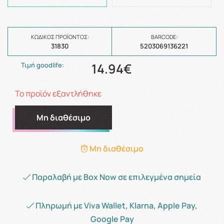
ΚΩΔΙΚΌΣ ΠΡΟΪΌΝΤΟΣ:
BARCODE:
31830
5203069136221
14.94€
Τιμή goodlife:
Το προϊόν εξαντλήθηκε
Μη διαθέσιμο
Μη διαθέσιμο
Παραλαβή με Box Now σε επιλεγμένα σημεία
Πληρωμή με Viva Wallet, Klarna, Apple Pay,
Google Pay