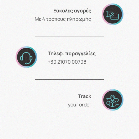
Εύκολες αγορές
Με 4 τρόπους πληρωμής
Τηλεφ. παραγγελίες
+30 21070 00708
Τrack
your order