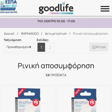
ΠΑΡΑΛΑΒΗ ΑΠΟ ΤΟ ΚΑΤΑΣΤΗΜΑ ΑΝΩ ΤΩΝ 10€
Αναζήτηση
Αρχική
/
ΦΑΡΜΑΚΕΙΟ
/
Αντιμετώπιση
/
Ρινική αποσυμφόρηση
Ταξινόμηση
Σελίδες:
1
2
Φίλτρα
Ρινική αποσυμφόρηση
58
ΠΡΟΪΌΝΤΑ