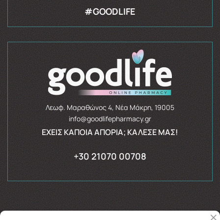
#GOODLIFE
Λεωφ. Μαραθώνος 4, Νέα Μάκρη, 19005
info@goodlifepharmacy.gr
ΈΧΕΙΣ ΚΆΠΟΙΑ ΑΠΟΡΊΑ; ΚΆΛΕΣΈ ΜΑΣ!
+30 21070 00708