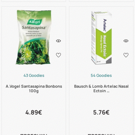
43 Goodies
54 Goodies
A.Vogel Santasapina Bonbons
Bausch & Lomb Artelac Nasal
100g
Ectoin …
4.89€
5.76€