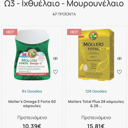
Ω3 - Ιχθυέλαιο - Μουρουνέλαιο
47
ΠΡΟΪΌΝΤΑ
84 Goodies
128 Goodies
Moller's Omega-3 Forte 60
Mollers Total Plus 28 κάψουλες
κάψουλες
& 28 …
Προτεινόμενο
Προτεινόμενο
10.39€
15.81€