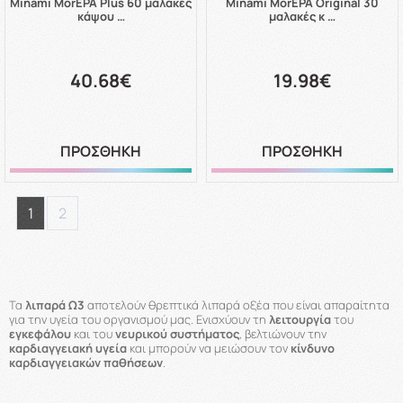
Minami MorEPA Plus 60 μαλακές
Minami MorEPA Original 30
κάψου …
μαλακές κ …
40.68€
19.98€
ΠΡΟΣΘΗΚΗ
ΠΡΟΣΘΗΚΗ
1
2
Τα
λιπαρά Ω3
αποτελούν θρεπτικά λιπαρά οξέα που είναι απαραίτητα
για την υγεία του οργανισμού μας. Ενισχύουν τη
λειτουργία
του
εγκεφάλου
και του
νευρικού συστήματος
, βελτιώνουν την
καρδιαγγειακή υγεία
και μπορούν να μειώσουν τον
κίνδυνο
καρδιαγγειακών παθήσεων
.