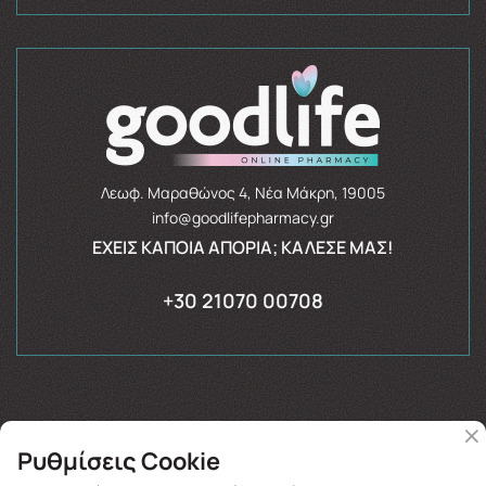
Λεωφ. Μαραθώνος 4, Νέα Μάκρη, 19005
info@goodlifepharmacy.gr
ΈΧΕΙΣ ΚΆΠΟΙΑ ΑΠΟΡΊΑ; ΚΆΛΕΣΈ ΜΑΣ!
+30 21070 00708
Ρυθμίσεις Cookie
Copyright © 2026
goodlifepharmacy.gr