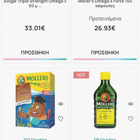
Solgar Triple Strength Omega-3
Moller's Omega-3 Forte 150
50 μ …
κάψουλες
Προτεινόμενο
33.01€
26.93€
ΠΡΟΣΘΗΚΗ
ΠΡΟΣΘΗΚΗ
102 Goodies
119 Goodies