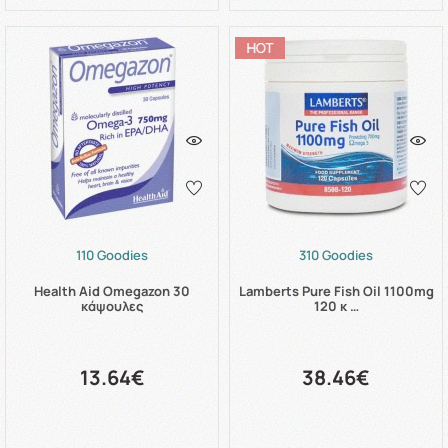
110 Goodies
310 Goodies
Health Aid Omegazon 30
Lamberts Pure Fish Oil 1100mg
κάψουλες
120 κ …
13.64€
38.46€