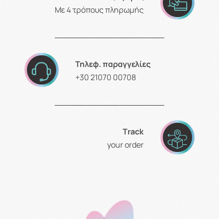
Με 4 τρόπους πληρωμής
Τηλεφ. παραγγελίες
+30 21070 00708
Τrack
your order